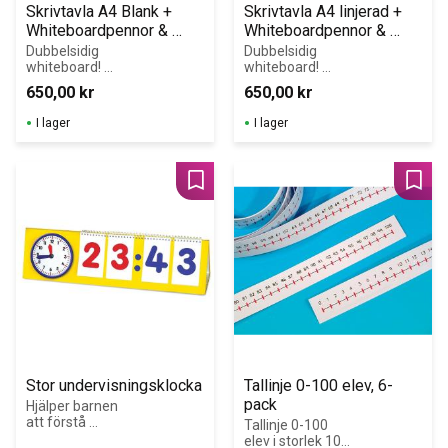
Skrivtavla A4 Blank + 
Skrivtavla A4 linjerad + 
Whiteboardpennor & 
Whiteboardpennor & 
Mikrofiberdukar 30-pack
Mikrofiberdukar 30-pack
Dubbelsidig 
Dubbelsidig 
whiteboard! 
whiteboard! 
Robusta, 
Robusta, 
650,00
kr
650,00
kr
stadiga 1 mm 
stadiga 1 mm 
whiteboardskivo
whiteboardskivo
I lager
I lager
r i plast med 
r i plast med 
rundade hörn.
rundade hörn.
Lägg till i favoriter
Lägg 
Stor undervisningsklocka
Tallinje 0-100 elev, 6-
pack
Hjälper barnen 
att förstå 
Tallinje 0-100 
sambandet 
elev i storlek 100 