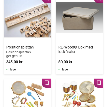
Lägg till i favoriter
Lägg 
Positionsplattan
RE-Wood® Box med 
lock ´natur´
Positionsplattan 
ger genuin 
kunskap om 
345,00
kr
80,00
kr
positionssystem
et!
I lager
I lager
Lägg till i favoriter
Lägg 