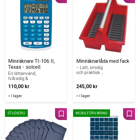
Lägg till i favoriter
Lägg 
Miniräknare TI-106 II, 
Miniräknarlåda med fack
Texas - solcell.
– Lätt, smidig 
och praktisk 
En lättanvänd, 
låda – Plats för 
tvåradig & 
30 miniräknare 
hållbar räknare 
110,00
kr
245,00
kr
– 
med de fyra 
Specialanpassat 
räknesätten för 
I lager
I lager
skumgummi för 
grundskolan.
maximalt skydd
STUDIERO
MOBILFÖRVARING
Lägg till i favoriter
Lägg 