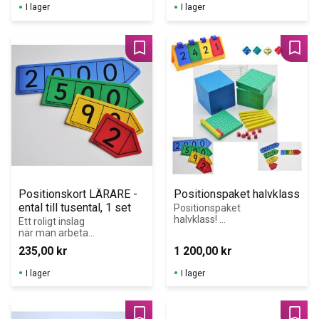
vattenfast 
I lager
I lager
märkpenna/OH-
penna för 
permanent 
märkning.
Lägg till i favoriter
Lägg 
Positionskort LÄRARE - 
Positionspaket halvklass
ental till tusental, 1 set
Positionspaket 
halvklass! 
Ett roligt inslag 
Anpassat för 
när man arbetar 
kooperativt 
med 
235,00
kr
1 200,00
kr
arbete - 
tiosystemet, 
färgkodat 
räkning och 
I lager
I lager
positionspaket 
antalsuppfattnin
-klara och 
g.
ljusa färger!