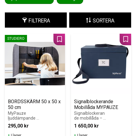
FILTRERA
SORTERA
STUDIERO
Lägg till i favoriter
Lägg 
BORDSSKÄRM 50 x 50 x 
Signalblockerande 
50 cm
Mobillåda MYPAUZE
MyPauze 
Signalblockeran
ljuddämpande 
de mobillåda – 
bordsskärm för 
mobilfri lektion 
295,00
kr
1 650,00
kr
effektiv 
med fokus och 
avskärmning i 
arbetsro i 
I lager
I lager