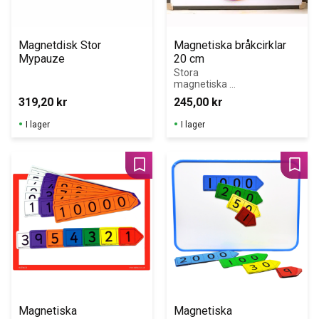
Magnetdisk Stor 
Magnetiska bråkcirklar 
Mypauze
20 cm
Stora 
magnetiska 
bråkcirklar,  
319,20
kr
245,00
kr
diam. 20 cm. 
FÖREVISNINGSM
I lager
I lager
ATERIEL för 
whiteboardtavla
n.
Lägg till i favoriter
Lägg 
Magnetiska 
Magnetiska 