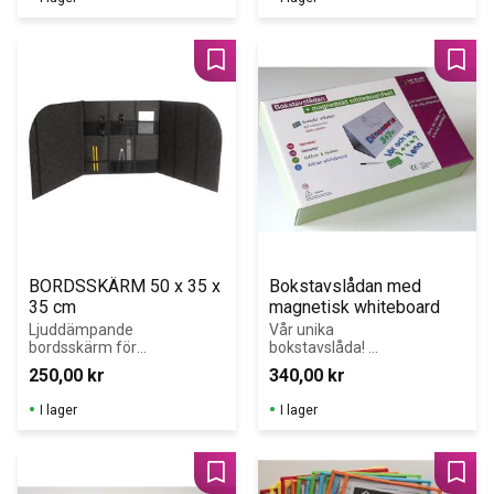
skolan.
klassrummet
Lägg till i favoriter
Lägg 
BORDSSKÄRM 50 x 35 x 
Bokstavslådan med 
35 cm
magnetisk whiteboard
Ljuddämpande 
Vår unika 
bordsskärm för 
bokstavslåda! 
effektiv 
Perfekt för 
250,00
kr
340,00
kr
avskärmning 
individuell 
mellan elever.
träning och 
I lager
I lager
grupparbete! 
Innehåller: 188 
magnetiska 
bokstäver i en 
Lägg till i favoriter
Lägg 
plastlåda med 