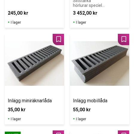
Slitstarka 
hörlurar speciellt 
utformade för 
245,00
kr
3 452,00
kr
skolan. 
Klasspack 15 st i 
I lager
I lager
robust 
förvaringslåda.
Lägg till i favoriter
Lägg 
Inlägg miniräknarlåda
Inlägg mobillåda
35,00
kr
55,00
kr
I lager
I lager