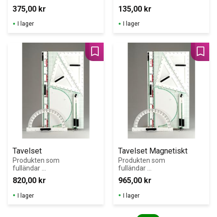
mellan analog 
x 3 cm. 6-pack.
375,00
kr
135,00
kr
och digital tid. 
Mått 540 x 150 
I lager
I lager
mm.
Lägg till i favoriter
Lägg 
Tavelset
Tavelset Magnetiskt
Produkten som 
Produkten som 
fulländar 
fulländar 
principen med 
principen med 
820,00
kr
965,00
kr
en 
en 
klassrumstavla; 
klassrumstavla; 
I lager
I lager
krittavla eller 
krittavla eller 
whiteboard. RE-
whiteboard. RE-
Plastic 
Plastic 