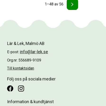
(återvunnen 
(återvunnen 
1–
48
av
56
plast)
plast).
Lär & Lek, Malmö AB
info@lar-lek.se
E-post:
Org.nr: 556689-9109
Till kontaktsidan
Följ oss på sociala medier
Information & kundtjänst