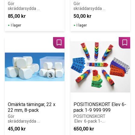
Gör 
Gör 
skräddarsydda 
skräddarsydda 
tärningar. 
tärningar. 
85,00
kr
50,00
kr
Använd 
Använd 
vattenfast 
vattenfast 
I lager
I lager
märkpenna/OH-
märkpenna/OH-
penna för 
penna för 
permanent 
permanent 
märkning.
märkning.
Lägg till i favoriter
Lägg 
Omärkta tärningar, 22 x 
POSITIONSKORT Elev 6-
22 mm, 8-pack
pack 1-9 999 999
Gör 
POSITIONSKORT
skräddarsydda 
 Elev  6-pack 1-9 
tärningar. 
999 999
45,00
kr
650,00
kr
Använd 