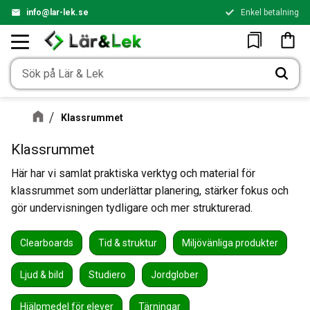
info@lar-lek.se
Enkel betalning
Meny
Kundv
Favoriter
Klassrummet
Klassrummet
Här har vi samlat praktiska verktyg och material för
klassrummet som underlättar planering, stärker fokus och
gör undervisningen tydligare och mer strukturerad.
Clearboards
Tid & struktur
Miljövänliga produkter
Ljud & bild
Studiero
Jordglober
Hjälpmedel för elever
Tärningar