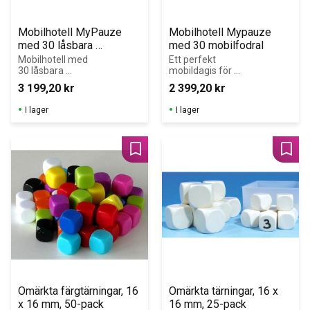
Mobilhotell MyPauze 
Mobilhotell Mypauze 
med 30 låsbara 
med 30 mobilfodral
mobilfodral
Mobilhotell med 
Ett perfekt 
30 låsbara 
mobildagis för 
signalblockerand
att öka 
3 199,20
kr
2 399,20
kr
e fodral som 
koncentration 
skapar mobilfria 
och inlärning vid 
I lager
I lager
lektioner för 
behov av 
ökad 
mobilfria 
koncentration.
lektioner, möten, 
konferenser och 
Lägg till i favoriter
Lägg 
andra mobilfria 
event
Omärkta färgtärningar, 16 
Omärkta tärningar, 16 x 
x 16 mm, 50-pack
16 mm, 25-pack