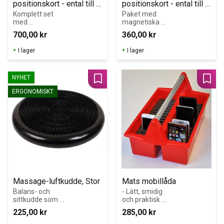
positionskort - ental till 
positionskort - ental till 
miljontal, 1 set
tusental, 1 set
Komplett set 
Paket med 
med 
magnetiska 
magnetiska 
positionskort 
700,00
kr
360,00
kr
positionskort 
från ental till 
från ental till 
tusental. För 
I lager
I lager
miljontal. Passar 
tydliga 
för 
genomgångar 
genomgångar 
av 
NYHET
av 
positionssystem
Lägg till i favoriter
Lägg 
positionssystem
et på 
ERGONOMISKT
et på 
whiteboard.
whiteboard.
Massage-luftkudde, Stor
Mats mobillåda
Balans- och 
- Lätt, smidig 
sittkudde som 
och praktisk 
ger bättre 
låda - Plats för 
225,00
kr
285,00
kr
hållning, 
30 
minskar 
mobiltelefoner/s