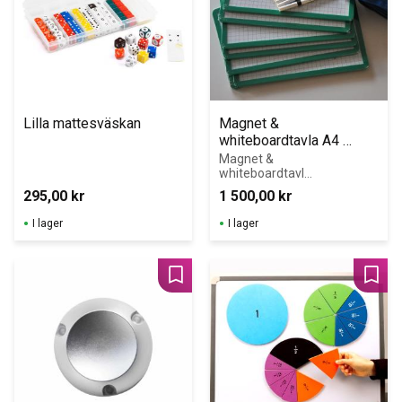
Lilla mattesväskan
Magnet & 
whiteboardtavla A4 
Klassrums-set
Magnet & 
whiteboardtavla 
A4 grön ram + 
295,00
kr
1 500,00
kr
Whiteboardpenn
or & 
I lager
I lager
Mikrofiberdukar 
30-pack. 
Ergonomisk 
utformning med 
Lägg till i favoriter
Lägg 
rundade hörn. 
Dubbelsidig 
whiteboard.