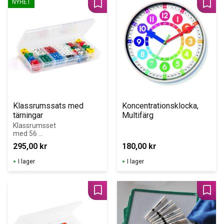
NYHET
Lägg till i favoriter
Lägg 
Klassrumssats med 
Koncentrationsklocka, 
tärningar
Multifärg
Klassrumsset 
med 56 
tärningar i 
295,00
kr
180,00
kr
praktisk låda
I lager
I lager
Lägg till i favoriter
Lägg 