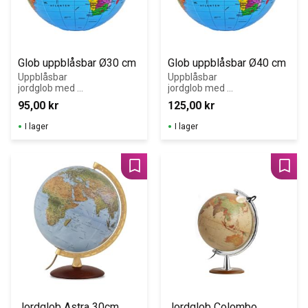
Glob uppblåsbar Ø30 cm
Glob uppblåsbar Ø40 cm
Uppblåsbar 
Uppblåsbar 
jordglob med 
jordglob med 
politisk kartbild 
politisk kartbild 
95,00
kr
125,00
kr
som visar länder 
som visar länder 
i tydliga färger. 
i tydliga färger. 
I lager
I lager
Den har 
Den har 
storleken 30 cm 
storleken 40 cm 
i diameter.
i diameter.
Lägg till i favoriter
Lägg 
Jordglob Astra 30cm
Jordglob Colombo 