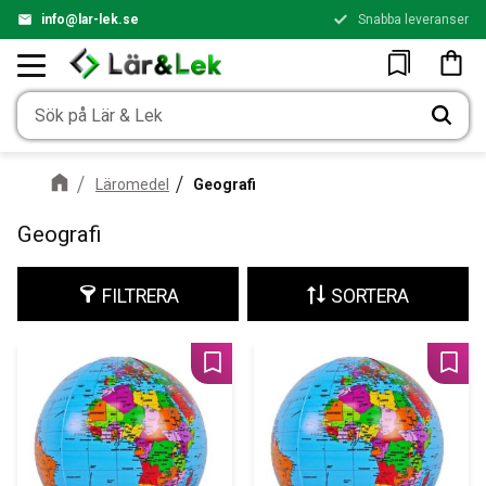
info@lar-lek.se
Snabba leveranser
Meny
Kundv
Favoriter
Läromedel
Geografi
Geografi
FILTRERA
SORTERA
Lägg till i favoriter
Lägg 