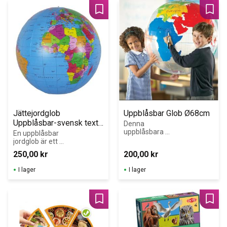
Lägg till i favoriter
Lägg 
Jättejordglob 
Uppblåsbar Glob Ø68cm
Uppblåsbar-svensk text 
Denna 
uppblåsbara 
Ø68cm
En uppblåsbar 
klassrumsglob 
jordglob är ett 
för barn är en 
värdefullt 
250,00
kr
200,00
kr
stor uppblåsbar 
pedagogiskt 
jordglob som 
hjälpmedel för 
I lager
I lager
lärare och elever 
undervisning i 
kan skriva på.
geografi!
Lägg till i favoriter
Lägg 