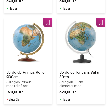
540,00
kr
540,00
kr
I lager
I lager
Lägg till i favoriter
Lägg 
Jordglob Primus Relief 
Jordglob för barn, Safari 
Ø30cm
30cm
Jordglob Primus 
Jordglob 30 cm 
med relief och 
diameter med 
belysning, 30 cm 
belysning.
920,00
kr
520,00
kr
i diameter.
Slutsåld
I lager