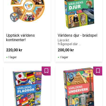
Upptäck världens 
Världens djur - brädspel
kontinenter!
Lärorikt 
frågespel där 
deltagarna 
220,00
kr
200,00
kr
möter djur från 
hela världen och 
I lager
I lager
placerar dem i 
rätt världsdel.
Lägg till i favoriter
Lägg 