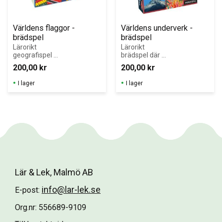
Världens flaggor - 
Världens underverk - 
brädspel
brädspel
Lärorikt 
Lärorikt 
geografispel 
brädspel där 
med flaggor, 
deltagarna 
200,00
kr
200,00
kr
länder och 
känner igen 
huvudstäder 
berömda 
I lager
I lager
från hela 
underverk och 
världen.
placerar dem på 
rätt kontinent.
Lär & Lek, Malmö AB
info@lar-lek.se
E-post:
Org.nr: 556689-9109