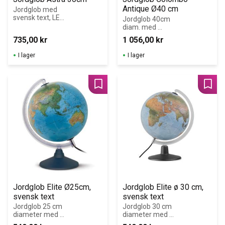
Antique Ø40 cm
Jordglob med 
svensk text, LED-
Jordglob 40cm 
belysning och 
diam. med 
fot i mörkt trä.
belysning. Fot i 
735,00
kr
1 056,00
kr
mörkt trä och 
meridian i 
I lager
I lager
kromad plast.
Lägg till i favoriter
Lägg 
Jordglob Elite Ø25cm, 
Jordglob Elite ø 30 cm, 
svensk text
svensk text
Jordglob 25 cm 
Jordglob 30 cm 
diameter med 
diameter med 
belysning.
belysning.