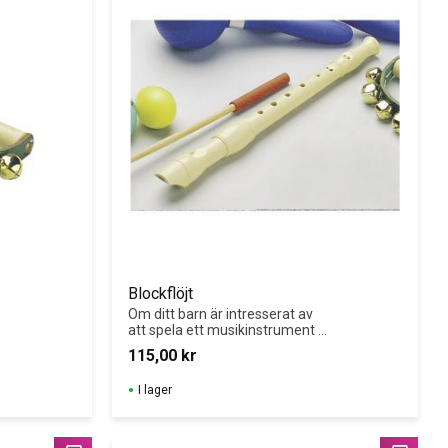
Blockflöjt
Om ditt barn är intresserat av 
att spela ett musikinstrument 
är Soprano blockflöjt med viska 
115,00
kr
ett bra val för nybörjare.
I lager