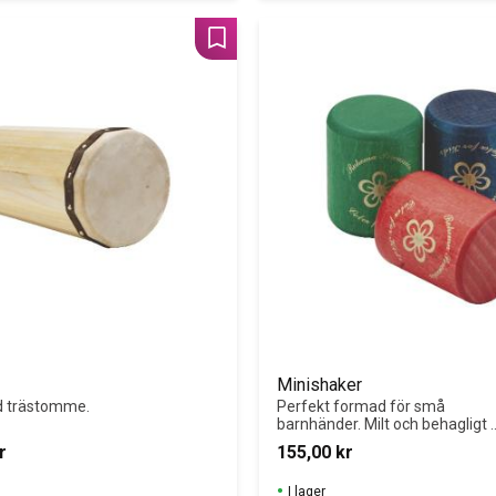
Lägg till i favoriter
Minishaker
d trästomme.
Perfekt formad för små 
barnhänder. Milt och behagligt 
ljud.
r
155,00
kr
I lager