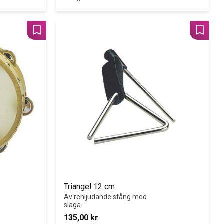
Lägg till i favoriter
Lägg til
Triangel 12 cm
Av renljudande stång med 
slaga.
135,00
kr