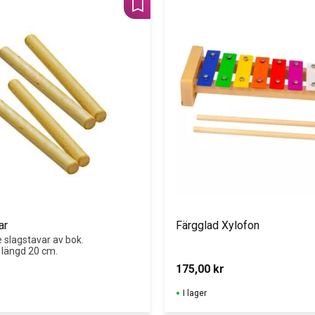
Lägg till i favoriter
ar
Färgglad Xylofon
slagstavar av bok. 
längd 20 cm.
175,00
kr
I lager