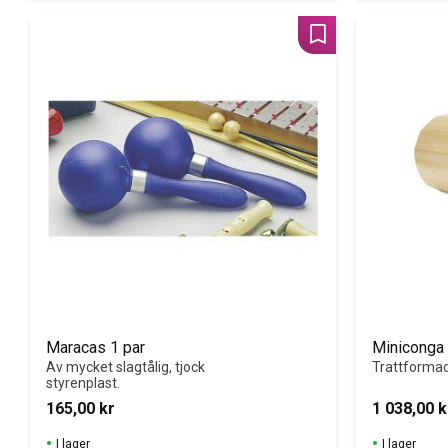
Lägg till i favoriter
Maracas 1 par
Miniconga
Av mycket slagtålig, tjock 
Trattforma
styrenplast.
165,00
kr
1 038,00
k
I lager
I lager