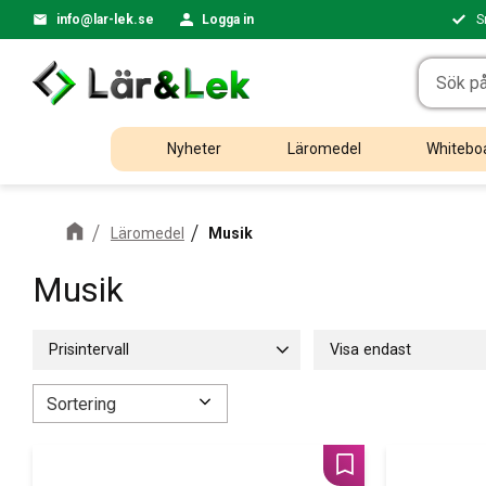
info@lar-lek.se
Logga in
S
Nyheter
Läromedel
Whiteboa
Läromedel
Musik
Musik
Prisintervall
Visa endast
75
3 500
Finns i lager
17
Välj sortering
Lägg till i favoriter