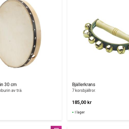
in 30 cm
Bjällerkrans
burin av trä.
7 korsbjällror.﻿﻿
185,00
kr
I lager