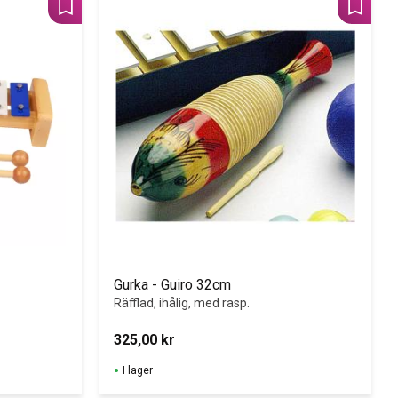
Lägg till i favoriter
Lägg til
Gurka - Guiro 32cm
Räfflad, ihålig, med rasp.﻿﻿
325,00
kr
I lager