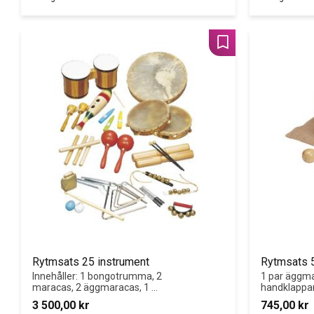
Lägg till i favoriter
Rytmsats 25 instrument
Rytmsats 5
Innehåller: 1 bongotrumma, 2 
1 par äggma
maracas, 2 äggmaracas, 1 
handklappare
bastamburin, 2 tamburiner, 1 
kastanjett,
3 500,00
kr
745,00
kr
gurka, 2 rörtrummor, 2 
cm, 1 par cl