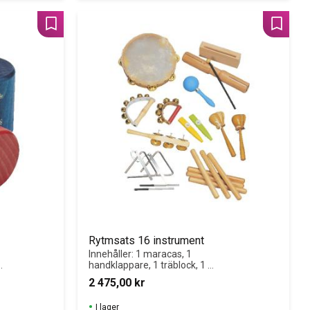
Lägg till i favoriter
Lägg til
Rytmsats 16 instrument
Innehåller: 1 maracas, 1 
handklappare, 1 träblock, 1 
rörtrumma, 3 par claves, 2 
2 475,00
kr
kastanjetter, 2 kazoo, 2 
bjällerkransar, 2 trianglar och 1 
I lager
tamburin.