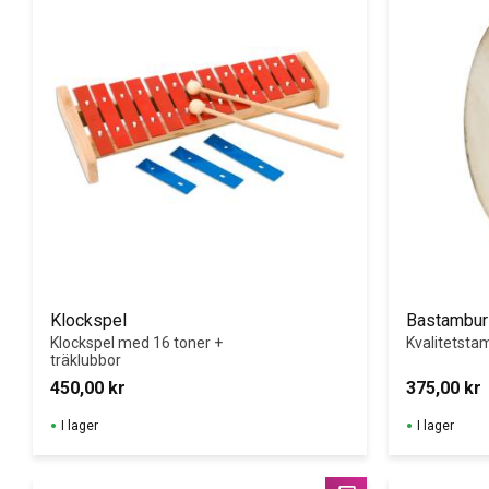
Klockspel
Bastambur
Klockspel med 16 toner + 
Kvalitetstam
träklubbor
450,00
kr
375,00
kr
I lager
I lager