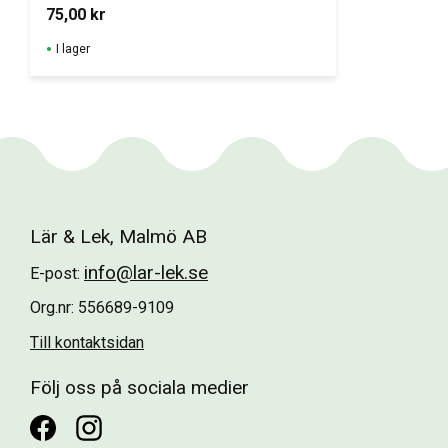
stålkulor.
75,00
kr
I lager
Lär & Lek, Malmö AB
info@lar-lek.se
E-post:
Org.nr: 556689-9109
Till kontaktsidan
Följ oss på sociala medier