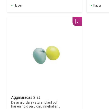
bjällerband, 3 kazoo, 2 
I lager
I lager
kastanjetter, 2 par claves, 1 stor 
och 3 små trianglar samt 1 
koskälla.
Lägg till i favoriter
Äggmaracas 2 st
De är gjorda av styrenplast och 
har en höjd på 6 cm. Innehåller 