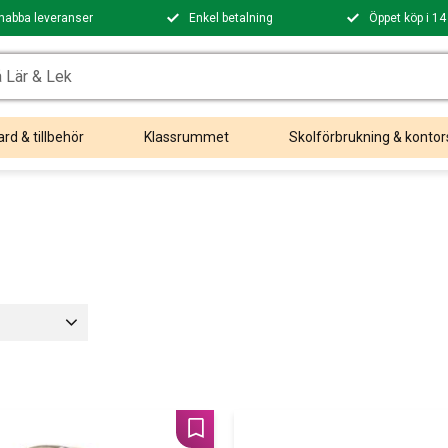
nabba leveranser
Enkel betalning
Öppet köp i 14
rd & tillbehör
Klassrummet
Skolförbrukning & kontor
Lägg till i favoriter