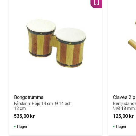
Lägg till i favoriter
Bongotrumma
Claves 2 p
Fårskinn. Höjd 14 cm. Ø 14 och 
Renljudande 
12 cm.
\nØ 18 mm, 
535,00
kr
125,00
kr
I lager
I lager