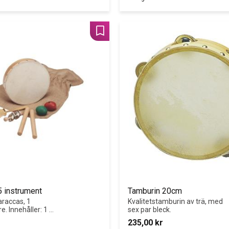
Lägg till i favoriter
 instrument
Tamburin 20cm
raccas, 1 
Kvalitetstamburin av trä, med 
. Innehåller: 1 
sex par bleck.
 1 ramtrumma Ø 20 
235,00
kr
aves,