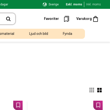
 dagar
Sverige
Exkl. moms
Inkl. moms
Kundvagn
Favoriter
Favoriter
Varukorg
smaterial
Ljud och bild
Fynda
Välj
Lägg till i favoriter
Lägg til