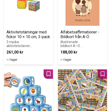
Aktivitetstärningar med 
Alfabetsaffirmationer - 
fickor 10 × 10 cm, 3-pack
Bildkort från A-Ö
3 mjuka 
illustrerade 
aktivitetstärning
bildkort A–Ö 
ar med fickor för 
med stärkande 
261,00
kr
188,00
kr
kort, bilder och 
ord och 
symboler.
affirmationer. 
I lager
I lager
Ett pedagogiskt 
material som 
kombinerar 
språkutveckling, 
Lägg till i favoriter
Lägg 
självkänsla och 
samtal.