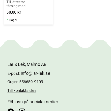
Till jättestor 
tärning med 
fickor. Byt ut 
50,00
kr
bilderna och 
ändra 
I lager
tärningens 
utseende 
snabbt och 
enkelt!
Lär & Lek, Malmö AB
info@lar-lek.se
E-post:
Org.nr: 556689-9109
Till kontaktsidan
Följ oss på sociala medier