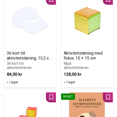
Lägg till i favoriter
Lägg 
36 kort till 
Aktivitetstärning med 
aktivitetstärning, 13,5 x 
fickor, 15 × 15 cm
13,5 cm
36 kort för 
Mjuk 
aktivitetstärning.
aktivitetstärning 
 Kan användas 
med plastfickor 
84,00
kr
128,00
kr
för egna 
för kort, bilder 
uppgifter i olika 
och symboler
I lager
I lager
ämnen.
NYHET
Lägg till i favoriter
Lägg 