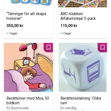
‘‘Tärningar för att skapa 
ABC-klubben 
historier’’
Alfabetslinjal 5-pack
350,00
kr
115,00
kr
I lager
I lager
Lägg till i favoriter
Lägg 
Berättelser med Moa, 92 
Berättelsetärning ´Olika 
bildkort
rum´
92 illustrerade 
En oändlig 