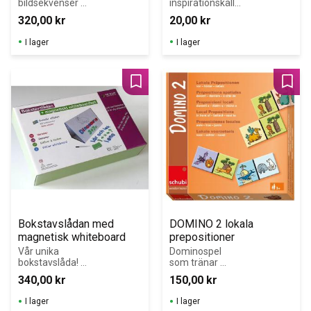
bildsekvenser 
inspirationskälla 
för språkträning 
för 
320,00
kr
20,00
kr
och berättande. 
språkinlärning
Stimulerar 
I lager
I lager
fantasi och 
muntlig 
förmåga. Från 3 
år.
Lägg till i favoriter
Lägg 
Bokstavslådan med 
DOMINO 2 lokala 
magnetisk whiteboard
prepositioner
Vår unika 
Dominospel 
bokstavslåda! 
som tränar 
Perfekt för 
lokala 
340,00
kr
150,00
kr
individuell 
prepositioner 
träning och 
genom lek och 
I lager
I lager
grupparbete! 
bildstöd.