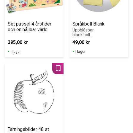
Set pussel 4 årstider 
Språkboll Blank
och en hållbar värld
Uppblåsbar 
blank boll.
395,00
kr
49,00
kr
I lager
I lager
Lägg till i favoriter
Tärningsbilder 48 st