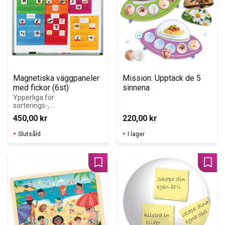
Magnetiska väggpaneler 
Mission: Upptäck de 5 
med fickor (6st)
sinnena
Ypperliga för 
sorterings-, 
klassificerings-, 
450,00
kr
220,00
kr
läs-/skrivövninga
r och sist, men 
Slutsåld
I lager
inte minst, 
matematikövnin
gar!
Lägg till i favoriter
Lägg 