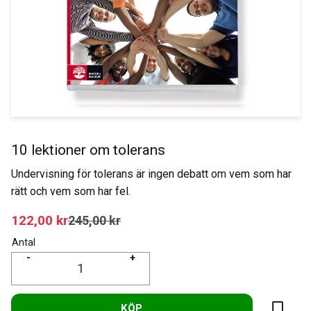
10 lektioner om tolerans
Undervisning för tolerans är ingen debatt om vem som har
rätt och vem som har fel.
Nedsatt pris:
122,00
kr
Ordinarie pris:
245,00
kr
Antal
-
+
KÖP