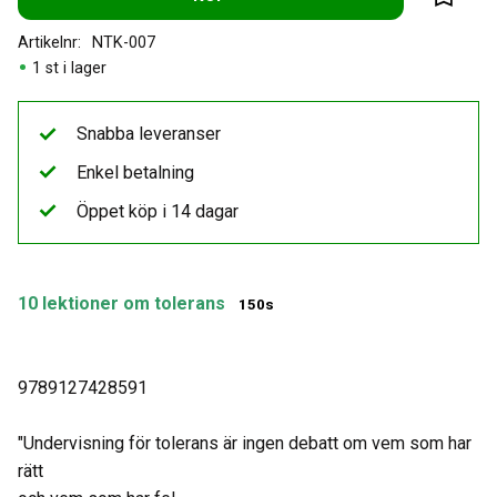
Lägg til
Artikelnr
NTK-007
1 st i lager
Snabba leveranser
Enkel betalning
Öppet köp i 14 dagar
10 lektioner om tolerans
150s
9789127428591
"Undervisning för tolerans är ingen debatt om vem som har
rätt