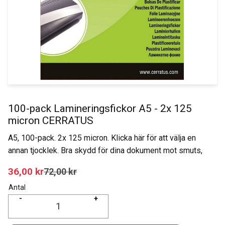
100-pack Lamineringsfickor A5 - 2x 125
micron CERRATUS
A5, 100-pack. 2x 125 micron. Klicka här för att välja en
annan tjocklek. Bra skydd för dina dokument mot smuts,
Nedsatt pris:
36,00
kr
Ordinarie pris:
72,00
kr
Antal
-
+