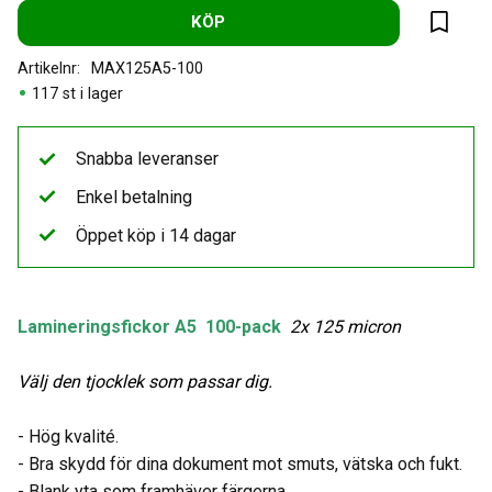
KÖP
Lägg til
Artikelnr
MAX125A5-100
117 st i lager
Snabba leveranser
Enkel betalning
Öppet köp i 14 dagar
Lamineringsfickor A5 100-pack
2x 125
micron
Välj den tjocklek som passar dig.
- Hög kvalité.
- Bra skydd för dina dokument mot smuts, vätska och fukt.
- Blank yta som framhäver färgerna.