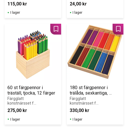
är trekantiga 
115,00
kr
24,00
kr
vilket gör det lätt 
för små händer 
I lager
I lager
att hålla i.
Lägg till i favoriter
Lägg 
60 st färgpennor i 
180 st färgpennor i 
träställ, tjocka, 12 färger
trälåda, sexkantiga, 
smala, 12 färger
Färgglatt 
Färgglatt 
konstnärsset för 
konstnärsset för 
barn med 60 
barn med 180 
275,00
kr
330,00
kr
färgpennor i 12 
färgpennor i 12 
livfulla nyanser 
livfulla nyanser.
I lager
I lager
– perfekt 
anpassade för 