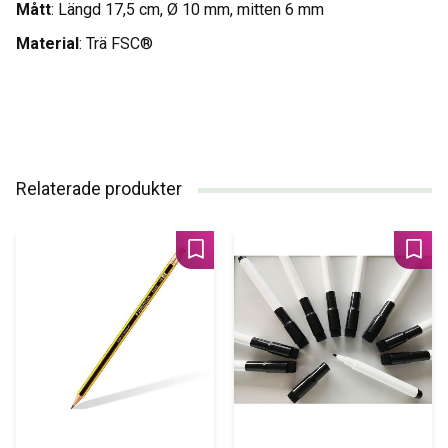
Mått
: Längd 17,5 cm, Ø 10 mm, mitten 6 mm
Material
: Trä FSC®
Relaterade produkter
Lägg till i favoriter
Lägg 