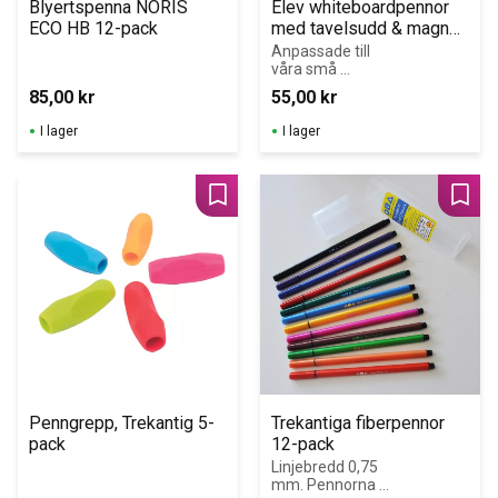
Blyertspenna NORIS 
Elev whiteboardpennor 
ECO HB 12-pack
med tavelsudd & magnet 
´10-pack svart
Anpassade till 
våra små 
whiteboardtavlor
85,00
kr
55,00
kr
. Lätt att torka 
av även 
I lager
I lager
efter några 
dagar!
Lägg till i favoriter
Lägg 
Penngrepp, Trekantig 5-
Trekantiga fiberpennor 
pack
12-pack
Linjebredd 0,75 
mm. Pennorna 