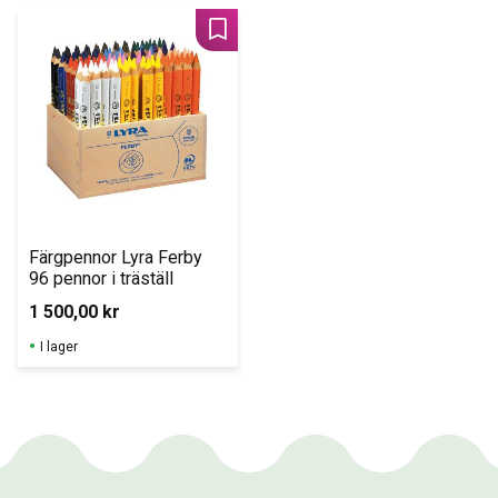
små händer.
Lägg till i favoriter
Färgpennor Lyra Ferby 
96 pennor i träställ
1 500,00
kr
I lager