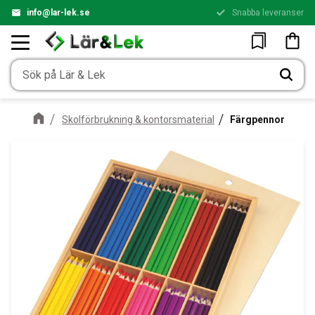
info@lar-lek.se
Snabba leveranser
Meny
Kundv
Favoriter
Skolförbrukning & kontorsmaterial
Färgpennor