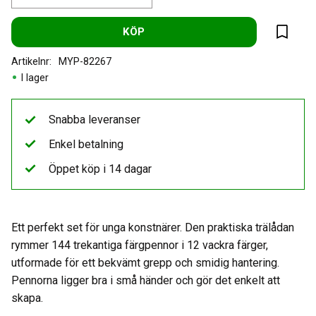
KÖP
Lägg til
Artikelnr
MYP-82267
I lager
Snabba leveranser
Enkel betalning
Öppet köp i 14 dagar
Ett perfekt set för unga konstnärer. Den praktiska trälådan
rymmer 144 trekantiga färgpennor i 12 vackra färger,
utformade för ett bekvämt grepp och smidig hantering.
Pennorna ligger bra i små händer och gör det enkelt att
skapa.