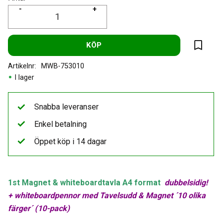
-
+
KÖP
Lägg til
Artikelnr
MWB-753010
I lager
Snabba leveranser
Enkel betalning
Öppet köp i 14 dagar
1st Magnet & whiteboardtavla A4 format
dubbelsidig!
+ whiteboardpennor med Tavelsudd & Magnet ´10 olika
färger´ (10-pack)