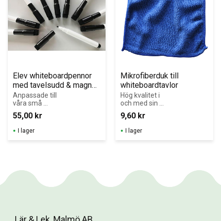
Elev whiteboardpennor 
Mikrofiberduk till 
med tavelsudd & magnet 
whiteboardtavlor
´10-pack svart
Anpassade till 
Hög kvalitet i 
våra små 
och med sin 
whiteboardtavlor
tjocklek och 
55,00
kr
9,60
kr
. Lätt att torka 
kanter med 
av även 
dubbla sömmar. 
I lager
I lager
efter några 
Kan tvättas i 
dagar!
maskin och den 
blir som ny!
Lär & Lek, Malmö AB