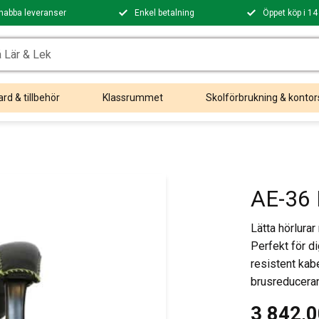
nabba leveranser
Enkel betalning
Öppet köp i 14
rd & tillbehör
Klassrummet
Skolförbrukning & kontor
AE-36 
Lätta hörlura
Perfekt för d
resistent ka
brusreduceran
3 842,