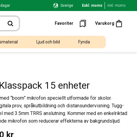
 dagar
Sverige
Exkl. moms
Inkl. moms
Kundvagn
Favoriter
Favoriter
Varukorg
smaterial
Ljud och bild
Fynda
Klasspack 15 enheter
r med “boom” mikrofon speciellt utformade för skolor.
igitala prov, språkutbildning och distansundervisning. Tugg-
bel med 3.5mm TRRS anslutning. Kommer med en enkelriktad
de mikrofon som reducerar effekterna av bakgrundsljud.
00
kr