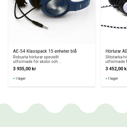
AE-54 Klasspack 15 enheter blå
Hörlurar A
Robusta hörlurar speciellt 
Slitstarka hö
utformade för skolor och 
utformade fö
digitala prov. Passar från 5 år 
Klasspack 15
3 935,00
kr
3 452,00
k
och uppåt.
förvaringslå
I lager
I lager