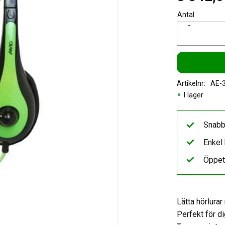
Antal
-
Artikelnr
AE-
I lager
Snabb
Enkel 
Öppet
Lätta hörlura
Perfekt för di