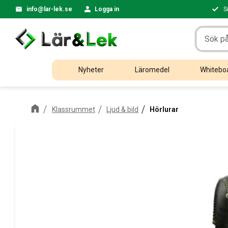
info@lar-lek.se
Logga in
S
Nyheter
Läromedel
Whiteboa
Klassrummet
Ljud & bild
Hörlurar