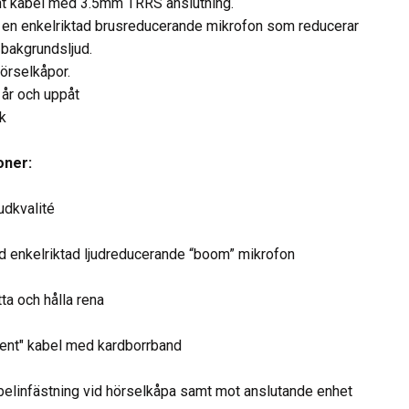
nt kabel med 3.5mm TRRS anslutning.
n enkelriktad brusreducerande mikrofon som reducerar
 bakgrundsljud.
örselkåpor.
 år och uppåt
ck
oner:
udkvalité
 enkelriktad ljudreducerande “boom” mikrofon
tta och hålla rena
tent" kabel med kardborrband
abelinfästning vid hörselkåpa samt mot anslutande enhet