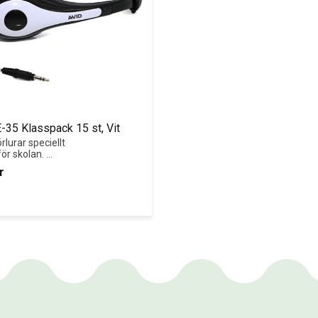
E-35 Klasspack 15 st, Vit
rlurar speciellt 
r skolan. 
 st i robust 
r
da.