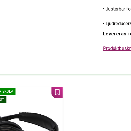
• Justerbar fö
• Ljudreducer
Levereras i 
Produktbeskr
R SKOLA
Lägg till i favoriter
 ST