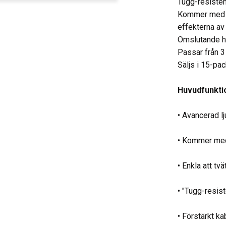
Tugg-resiste
Kommer med e
effekterna av
Omslutande h
Passar från 3
Säljs i 15-pa
Huvudfunkti
• Avancerad lj
• Kommer med
• Enkla att tvä
• "Tugg-resis
• Förstärkt k