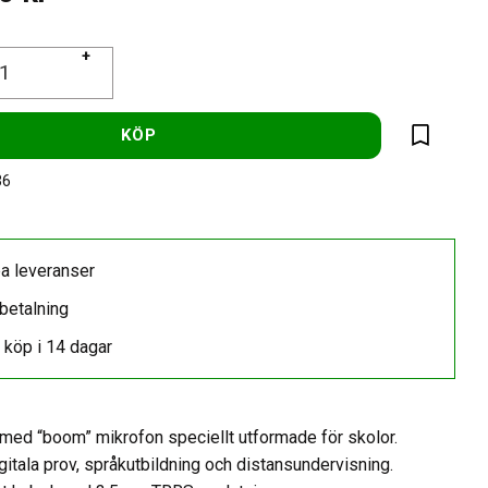
+
KÖP
Lägg till 
36
a leveranser
betalning
 köp i 14 dagar
r med “boom” mikrofon speciellt utformade för skolor.
gitala prov, språkutbildning och distansundervisning.