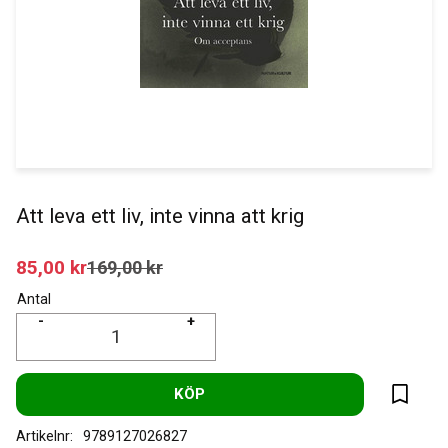
Att leva ett liv, inte vinna att krig
Nedsatt pris:
85,00
kr
Ordinarie pris:
169,00
kr
Antal
-
+
KÖP
Lägg til
Artikelnr
9789127026827