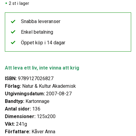
2 st i lager
Snabba leveranser
Enkel betalning
Öppet köp i 14 dagar
Att leva ett liv, inte vinna att krig
ISBN:
9789127026827
Förlag:
Natur & Kultur Akademisk
Utgivningsdatum:
2007-08-27
Bandtyp:
Kartonnage
Antal sidor:
136
Dimensioner:
125x200
Vikt:
241g
Författare:
Kåver Anna