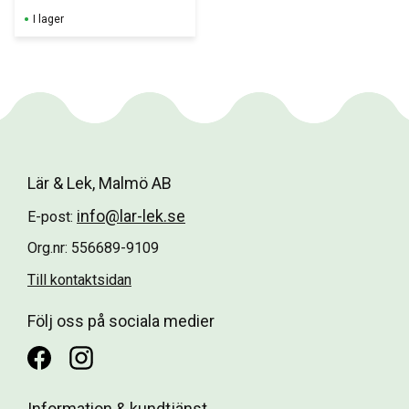
arbete - 
I lager
färgkodat 
positionspaket 
-klara och 
ljusa färger!
Lär & Lek, Malmö AB
info@lar-lek.se
E-post:
Org.nr: 556689-9109
Till kontaktsidan
Följ oss på sociala medier
Information & kundtjänst