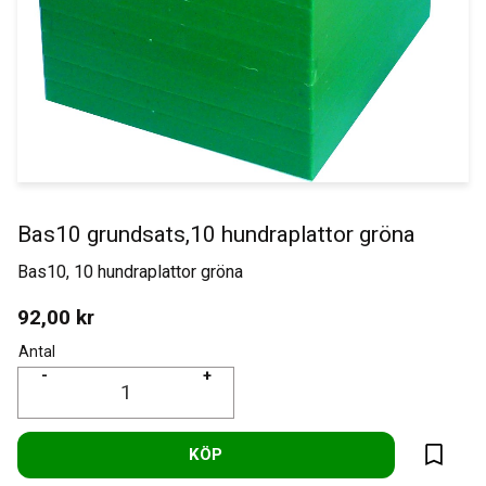
Bas10 grundsats,10 hundraplattor gröna
Bas10, 10 hundraplattor gröna
92,00
kr
Antal
-
+
KÖP
Lägg til