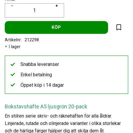
-
+
KÖP
Lägg til
Artikelnr
212298
I lager
Snabba leveranser
Enkel betalning
Öppet köp i 14 dagar
Bokstavshäfte A5 ljusgrön 20-pack
En stilren serie skriv- och räknehäften för alla åldrar.
Linjerade, rutade och olinjerade varianter i olika storlekar
och de härliga färger hjälper dig att skilja dem åt.