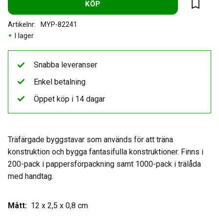
KÖP
Lägg til
Artikelnr
MYP-82241
I lager
Snabba leveranser
Enkel betalning
Öppet köp i 14 dagar
Träfärgade byggstavar som används för att träna
konstruktion och bygga fantasifulla konstruktioner. Finns i
200-pack i pappersförpackning samt 1000-pack i trälåda
med handtag.
Mått:
12 x 2,5 x 0,8 cm