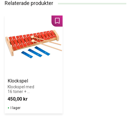
Relaterade produkter
Lägg till i favoriter
Klockspel
Klockspel med 
16 toner + 
träklubbor
450,00
kr
I lager