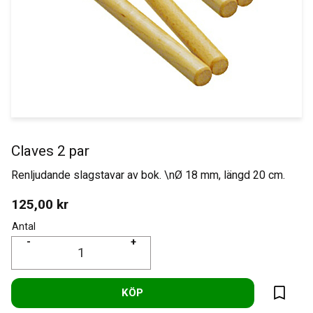
Claves 2 par
Renljudande slagstavar av bok. \nØ 18 mm, längd 20 cm.
125,00
kr
Antal
-
+
KÖP
Lägg til