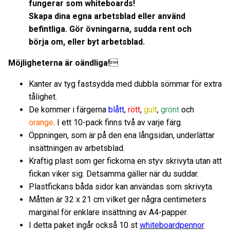
fungerar som whiteboards!
Skapa dina egna arbetsblad eller använd
befintliga.
Gör övningarna, sudda rent och
börja om, eller byt arbetsblad.
Möjligheterna är oändliga!

Kanter av tyg fastsydda med dubbla sömmar för extra
tålighet.
De kommer i färgerna
blått
,
rött
,
gult
,
grönt
och
orange
. I ett 10-pack finns två av varje färg.
Öppningen, som är på den ena långsidan, underlättar
insättningen av arbetsblad.
Kraftig plast som ger fickorna en styv skrivyta utan att
fickan viker sig. Detsamma gäller när du suddar.
Plastfickans båda sidor kan användas som skrivyta.
Måtten är 32 x 21 cm vilket ger några centimeters
marginal för enklare insättning av A4-papper.
I detta paket ingår också 10 st
whiteboardpennor