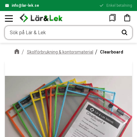
info@lar-lek.se
Enkel betalning
Meny
Kundv
Favoriter
Skolförbrukning & kontorsmaterial
Clearboard