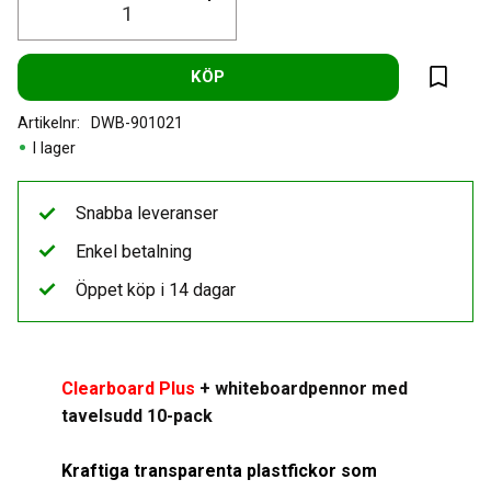
KÖP
Lägg til
Artikelnr
DWB-901021
I lager
Snabba leveranser
Enkel betalning
Öppet köp i 14 dagar
Clearboard Plus
+ whiteboardpennor med
tavelsudd 10-pack
Kraftiga transparenta plastfickor som