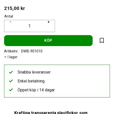
215,00
kr
Antal
-
+
KÖP
Lägg til
Artikelnr
DWB-901010
I lager
Snabba leveranser
Enkel betalning
Öppet köp i 14 dagar
Kraftiga transparenta plastfickor som