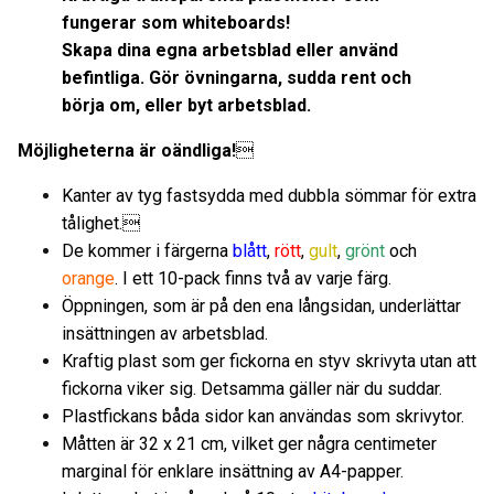
fungerar som whiteboards!
Skapa dina egna arbetsblad eller använd
befintliga.
Gör övningarna, sudda rent och
börja om, eller byt arbetsblad.
Möjligheterna är oändliga!

Kanter av tyg fastsydda med dubbla sömmar för extra
tålighet.

De kommer i färgerna
blått
,
rött
,
gult
,
grönt
och
orange
. I ett 10-pack finns två av varje färg.
Öppningen, som är på den ena långsidan, underlättar
insättningen av arbetsblad.
Kraftig plast som ger fickorna en styv skrivyta utan att
fickorna viker sig. Detsamma gäller när du suddar.
Plastfickans båda sidor kan användas som skrivytor.
Måtten är 32 x 21 cm, vilket ger några centimeter
marginal för enklare insättning av A4-papper.