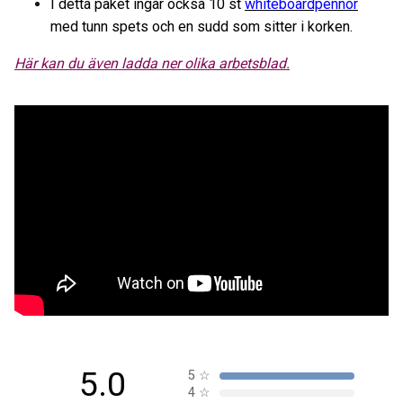
I detta paket ingår också 10 st
whiteboardpennor
med tunn spets och en sudd som sitter i korken.
Här kan du även ladda ner olika arbetsblad.
5.0
5
☆
4
☆