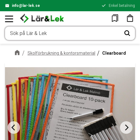
info@lar-lek.se
Enkel betalning
Meny
Kundv
Favoriter
Skolförbrukning & kontorsmaterial
Clearboard