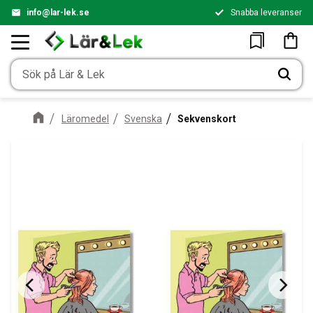
info@lar-lek.se
Snabba leveranser
Meny
Kundv
Favoriter
Läromedel
Svenska
Sekvenskort