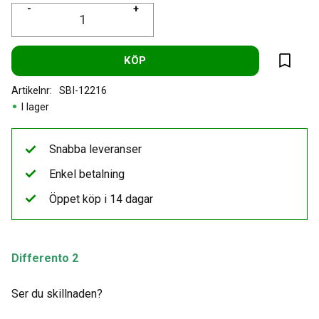
-
+
KÖP
Lägg til
Artikelnr
SBI-12216
I lager
Snabba leveranser
Enkel betalning
Öppet köp i 14 dagar
Differento 2
Ser du skillnaden?