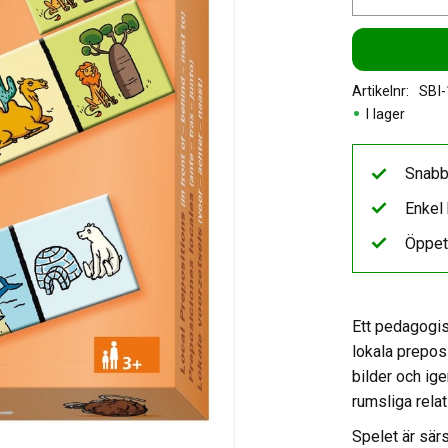
Artikelnr
SBI
I lager
Snabb
Enkel 
Öppet
Ett pedagogis
lokala prepo
bilder och ige
rumsliga relat
Spelet är sär