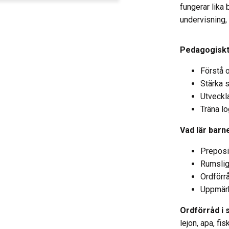
fungerar lika 
undervisning, 
Pedagogiskt
Förstå 
Stärka 
Utveckl
Träna l
Vad lär barn
Preposi
Rumslig
Ordförrå
Uppmärk
Ordförråd i 
lejon, apa, fi