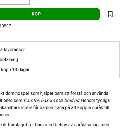
KÖP
Lägg till 
-13597
a leveranser
betalning
 köp i 14 dagar
kt dominospel som hjälper barn att förstå och använda
sitioner som
framför
,
bakom
och
bredvid
. Genom tydliga
nkännbara motiv får barnen träna på att koppla språk till
ioner.
skilt framtaget för barn med behov av språkträning, men