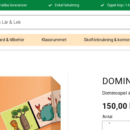
nabba leveranser
Enkel betalning
Öppet köp i 14
rd & tillbehör
Klassrummet
Skolförbrukning & kontor
DOMINO
Dominospel so
150,00
Antal
-