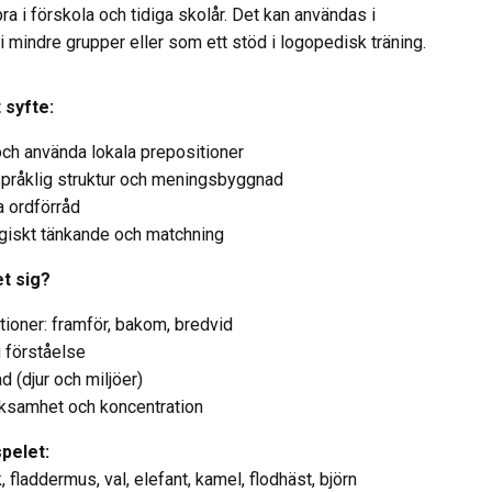
bra i förskola och tidiga skolår. Det kan användas i
i mindre grupper eller som ett stöd i logopedisk träning.
 syfte:
och använda lokala prepositioner
språklig struktur och meningsbyggnad
a ordförråd
ogiskt tänkande och matchning
et sig?
tioner: framför, bakom, bredvid
 förståelse
d (djur och miljöer)
samhet och koncentration
spelet:
sk, fladdermus, val, elefant, kamel, flodhäst, björn