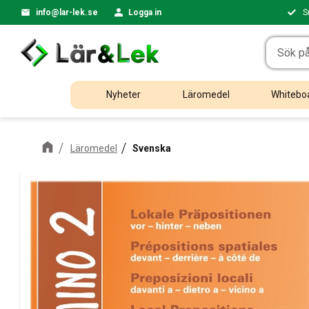
info@lar-lek.se
Logga in
S
Nyheter
Läromedel
Whiteboa
Läromedel
Svenska