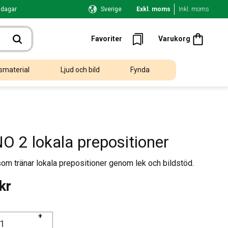
 dagar
Sverige
Exkl. moms
Inkl. moms
Kundvagn
Favoriter
Favoriter
Varukorg
smaterial
Ljud och bild
Fynda
 2 lokala prepositioner
m tränar lokala prepositioner genom lek och bildstöd.
kr
+