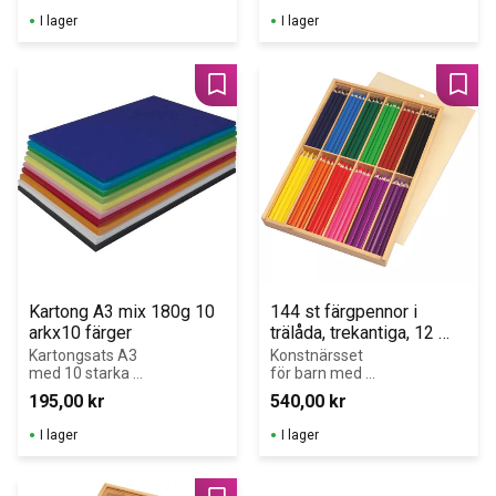
såväl papper 
I lager
I lager
som på ritfilm.
Lägg till i favoriter
Lägg 
Kartong A3 mix 180g 10 
144 st färgpennor i 
arkx10 färger
trälåda, trekantiga, 12 
färger
Kartongsats A3 
Konstnärsset 
med 10 starka 
för barn med 
färger. 10 ark x 
144 trekantiga 
195,00
kr
540,00
kr
10 färger.
färgpennor i 12 
färger – 
I lager
I lager
bekväma att 
hålla och enkla 
att använda för 