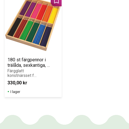
små händer.
Lägg till i favoriter
180 st färgpennor i 
trälåda, sexkantiga, 
smala, 12 färger
Färgglatt 
konstnärsset för 
barn med 180 
330,00
kr
färgpennor i 12 
livfulla nyanser.
I lager