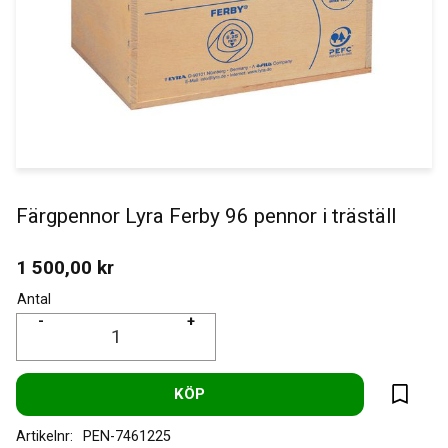
Färgpennor Lyra Ferby 96 pennor i träställ
1 500,00
kr
Antal
-
+
KÖP
Lägg til
Artikelnr
PEN-7461225