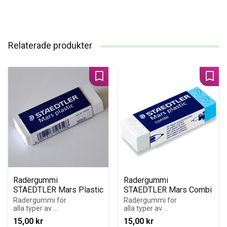
Relaterade produkter
Lägg till i favoriter
Lägg 
Radergummi 
Radergummi 
STAEDTLER Mars Plastic
STAEDTLER Mars Combi
Radergummi för 
Radergummi för 
alla typer av 
alla typer av 
blyerts av 
blyerts och 
15,00
kr
15,00
kr
grafitlinjer på 
grafitlinjer.