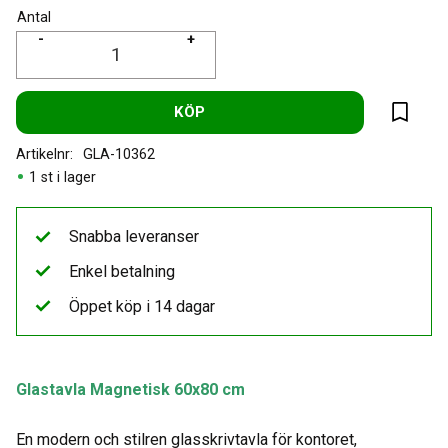
Antal
-
+
KÖP
Lägg til
Artikelnr
GLA-10362
1 st i lager
Snabba leveranser
Enkel betalning
Öppet köp i 14 dagar
Glastavla Magnetisk 60x80 cm
En modern och stilren glasskrivtavla för kontoret,