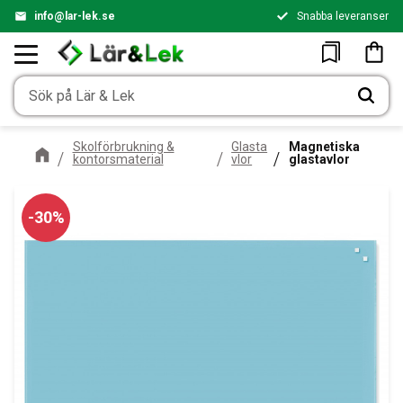
info@lar-lek.se
Snabba leveranser
Meny
Kundv
Favoriter
Skolförbrukning &
Glasta
Magnetiska
kontorsmaterial
vlor
glastavlor
30
%