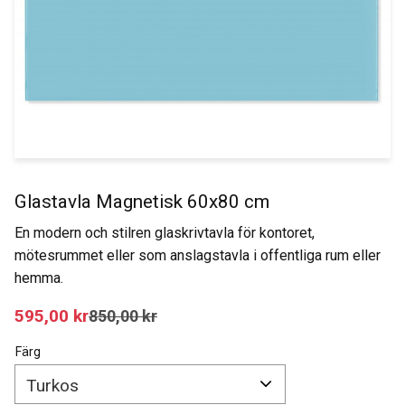
Glastavla Magnetisk 60x80 cm
En modern och stilren glaskrivtavla för kontoret,
mötesrummet eller som anslagstavla i offentliga rum eller
hemma.
Nedsatt pris:
595,00
kr
Ordinarie pris:
850,00
kr
Färg