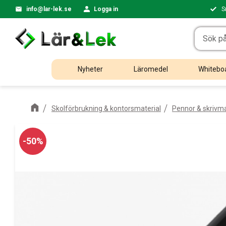
info@lar-lek.se
Logga in
S
Nyheter
Läromedel
Whiteboa
Skolförbrukning & kontorsmaterial
Pennor & skrivma
50
%