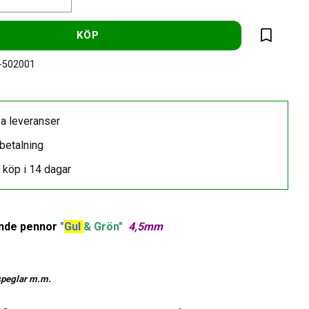
KÖP
Lägg till 
-502001
a leveranser
betalning
 köp i 14 dagar
nde pennor
"
Gul
& Grön"
4,5mm
 speglar m.m.