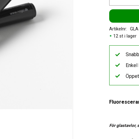
Artikelnr
GLA
12 st i lager
Snabb
Enkel 
Öppet
Fluorescera
För glastavlor,