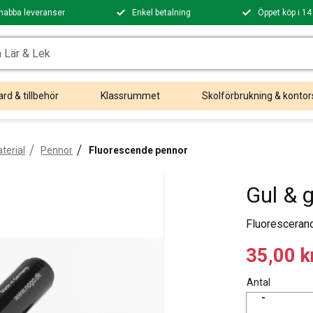
nabba leveranser
Enkel betalning
Öppet köp i 14
rd & tillbehör
Klassrummet
Skolförbrukning & kontor
terial
Pennor
Fluorescende pennor
Gul & 
Fluoresceran
Nedsatt
35,00
k
Antal
-