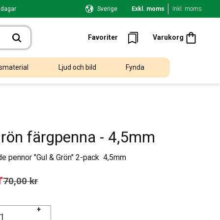
 dagar
Sverige
Exkl. moms
Inkl. moms
Kundvagn
Favoriter
Favoriter
Varukorg
smaterial
Ljud och bild
Fynda
grön färgpenna - 4,5mm
de pennor "Gul & Grön" 2-pack 4,5mm
 pris:
r
Ordinarie pris:
70,00
kr
+