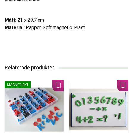
Mått: 21
x 29,7 cm
Material:
Papper, Soft magnetic, Plast
Relaterade produkter
MAGNETISKT
Lägg till i favoriter
Lägg 