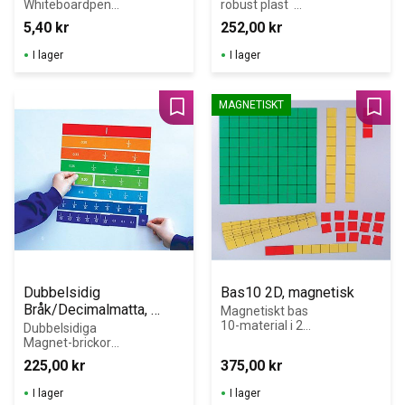
Whiteboardpenn
robust plast  
or med smal 
med 188 
5,40
kr
252,00
kr
spets som till 
magnetbokstäve
exempel passar 
r i foam 
I lager
I lager
perfekt till våra 
(svenska 
små 
alfabetet)
whiteboardtavlor
MAGNETISKT
.
Lägg till i favoriter
Lägg 
Dubbelsidig 
Bas10 2D, magnetisk
Bråk/Decimalmatta, 
Magnetiskt bas 
10-material i 2D 
magnetisk
Dubbelsidiga 
för undervisning 
Magnet-brickor 
på whiteboard.
Bråk/Decimal
225,00
kr
375,00
kr
I lager
I lager