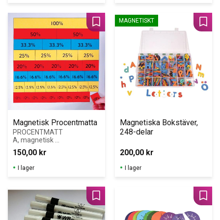
MAGNETISKT
Lägg till i favoriter
Lägg 
Magnetisk Procentmatta
Magnetiska Bokstäver, 
248-delar
PROCENTMATT
A, magnetisk 
Illustrerar i 
150,00
kr
200,00
kr
procent: 100, 50, 
33,3, 25, 20, 
I lager
I lager
16,6, 12,5, 10
Lägg till i favoriter
Lägg 