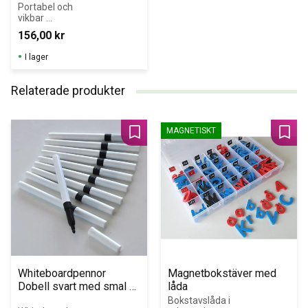
Portabel och 
vikbar 
magnetisk 
156,00
kr
whiteboardtavla 
som kan 
I lager
användas både 
stående på bord 
och i 
Relaterade produkter
grupparbete. 
Mått: 32x40 cm.
MAGNETISKT
Lägg till i favoriter
Lägg 
Whiteboardpennor 
Magnetbokstäver med 
Dobell svart med smal 
låda
spets
Bokstavslåda i 