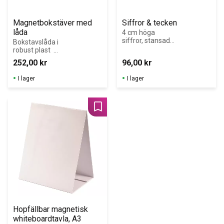
Magnetbokstäver med 
Siffror & tecken
låda
4 cm höga 
siffror, stansade 
Bokstavslåda i 
i magnetiska ark
robust plast  
med 188 
252,00
kr
96,00
kr
magnetbokstäve
r i foam 
I lager
I lager
(svenska 
alfabetet)
Lägg till i favoriter
Hopfällbar magnetisk 
whiteboardtavla, A3