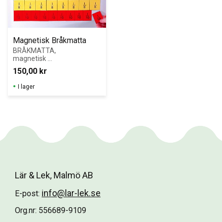
Magnetisk Bråkmatta
BRÅKMATTA, 
magnetisk 
Illustrerar 
150,00
kr
följande delar: 1, 
1/2, 1/3, 1/4, 
I lager
1/5, 1/6, 1/8, 
1/10
Lär & Lek, Malmö AB
info@lar-lek.se
E-post:
Org.nr: 556689-9109