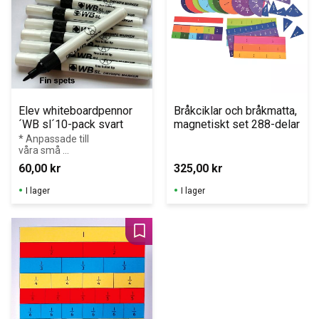
Elev whiteboardpennor 
Bråkciklar och bråkmatta, 
´WB sl´10-pack svart
magnetiskt set 288-delar
* Anpassade till 
våra små 
whiteboardtavlor
60,00
kr
325,00
kr
I lager
I lager
Lägg till i favoriter