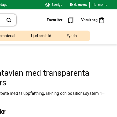
 dagar
Sverige
Exkl. moms
Inkl. moms
Kundvagn
Favoriter
Favoriter
Varukorg
smaterial
Ljud och bild
Fynda
tavlan med transparenta
rs
arbete med taluppfattning, räkning och positionssystem 1–
kr