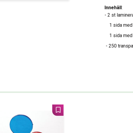
Innehåll
:
- 2 st lamine
1 sida med s
1 sida med 1
- 250 transpa
Lägg till i favoriter