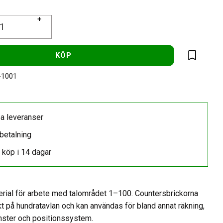
+
KÖP
Lägg till 
-1001
a leveranser
betalning
 köp i 14 dagar
erial för arbete med talområdet 1–100. Countersbrickorna
kt på hundratavlan och kan användas för bland annat räkning,
nster och positionssystem.