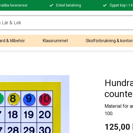
nabba leveranser
Enkel betalning
Öppet köp i 14
rd & tillbehör
Klassrummet
Skolförbrukning & kontor
Hundra
counte
Material för 
100.
125,00