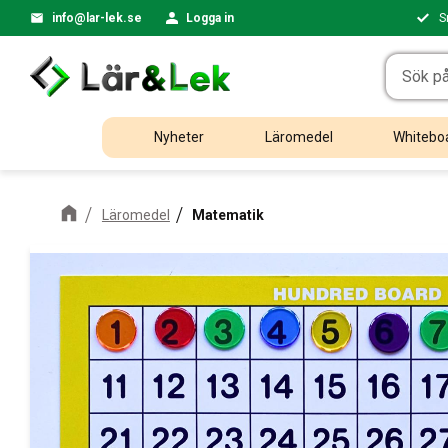
info@lar-lek.se
Logga in
S
Nyheter
Läromedel
Whiteboa
Läromedel
Matematik