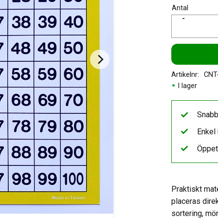
Antal
-
Artikelnr
CNT
I lager
Snabb
Enkel 
Öppet
Praktiskt mat
placeras dire
sortering, mö