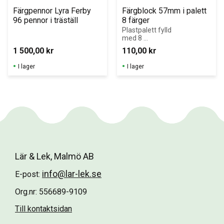
Färgpennor Lyra Ferby 
Färgblock 57mm i palett 
96 pennor i träställ
8 färger
Plastpalett fylld 
med 8 
basfärger. 
1 500,00
kr
110,00
kr
Uppfyller 
Upphandlingsmy
I lager
I lager
ndighetens krav 
för Giftfri 
Förskola!
Lär & Lek, Malmö AB
info@lar-lek.se
E-post:
Org.nr: 556689-9109
Till kontaktsidan