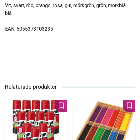
Vit, svart, röd, orange, rosa, gul, mörkgrön, grön, mörkblå,
blå.
EAN: 5055373103235
Relaterade produkter
Lägg till i favoriter
Lägg 