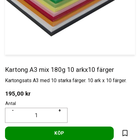
Kartong A3 mix 180g 10 arkx10 färger
Kartongsats A3 med 10 starka färger. 10 ark x 10 färger.
195,00
kr
Antal
-
+
KÖP
Lägg til