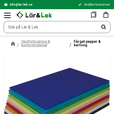
info@lar-lek.se
Snabba leveranser
Meny
Kundv
Favoriter
Skolförbrukning &
Färgat papper &
kontorsmaterial
kartong