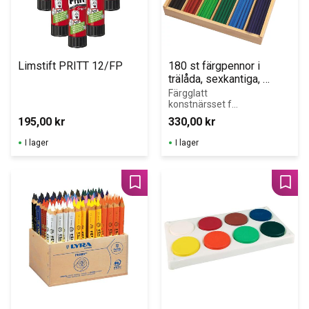
Limstift PRITT 12/FP
180 st färgpennor i 
trälåda, sexkantiga, 
smala, 12 färger
Färgglatt 
konstnärsset för 
barn med 180 
195,00
kr
330,00
kr
färgpennor i 12 
livfulla nyanser.
I lager
I lager
Lägg till i favoriter
Lägg 