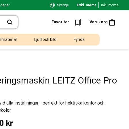
 dagar
Sverige
Exkl. moms
Inkl. moms
Kundvagn
Favoriter
Favoriter
Varukorg
smaterial
Ljud och bild
Fynda
ringsmaskin LEITZ Office Pro
d alla inställningar - perfekt för hektiska kontor och
skolor
00
kr