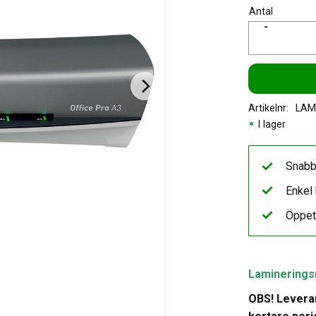
Antal
-
Artikelnr
LAM
I lager
Snabb
Enkel 
Öppet
Laminerings
OBS! Leveran