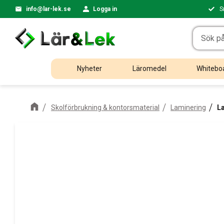
info@lar-lek.se
Logga in
S
Nyheter
Läromedel
Whiteboa
Skolförbrukning & kontorsmaterial
Laminering
L