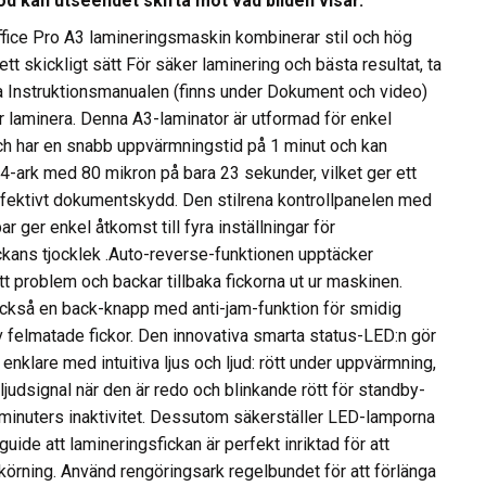
od kan utseendet skifta mot vad bilden visar.
fice Pro A3 lamineringsmaskin kombinerar stil och hög
tt skickligt sätt För säker laminering och bästa resultat, ta
äsa Instruktionsmanualen (finns under Dokument och video)
ar laminera. Denna A3-laminator är utformad för enkel
h har en snabb uppvärmningstid på 1 minut och kan
A4-ark med 80 mikron på bara 23 sekunder, vilket ger ett
fektivt dokumentskydd. Den stilrena kontrollpanelen med
r ger enkel åtkomst till fyra inställningar för
ckans tjocklek .Auto-reverse-funktionen upptäcker
tt problem och backar tillbaka fickorna ut ur maskinen.
ckså en back-knapp med anti-jam-funktion för smidig
v felmatade fickor. Den innovativa smarta status-LED:n gör
nklare med intuitiva ljus och ljud: rött under uppvärmning,
ljudsignal när den är redo och blinkande rött för standby-
 minuters inaktivitet. Dessutom säkerställer LED-lamporna
ide att lamineringsfickan är perfekt inriktad för att
tkörning. Använd rengöringsark regelbundet för att förlänga