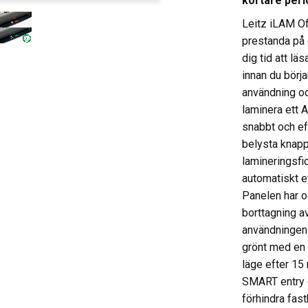
kortare peri
Leitz iLAM Of
prestanda på e
dig tid att l
innan du börj
användning oc
laminera ett 
snabbt och ef
belysta knappa
lamineringsfi
automatiskt e
Panelen har o
borttagning a
användningen e
grönt med en 
läge efter 15
SMART entry gu
förhindra fas