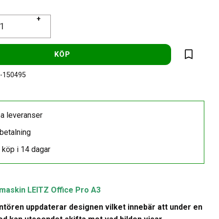
+
KÖP
Lägg till 
-150495
a leveranser
betalning
 köp i 14 dagar
maskin LEITZ Office Pro A3
tören uppdaterar designen vilket innebär att under en