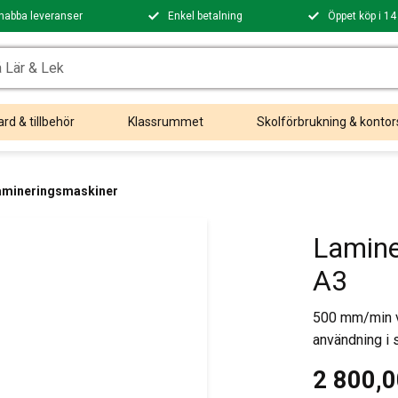
nabba leveranser
Enkel betalning
Öppet köp i 14
rd & tillbehör
Klassrummet
Skolförbrukning & kontor
amineringsmaskiner
Lamine
A3
500 mm/min vi
användning i 
2 800,