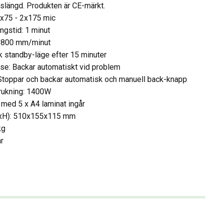
slängd. Produkten är CE-märkt.
2x75 - 2x175 mic
gstid: 1 minut
: 800 mm/minut
 standby-läge efter 15 minuter
se: Backar automatiskt vid problem
Stoppar och backar automatisk och manuell back-knapp
rukning: 1400W
 med 5 x A4 laminat ingår
xH): 510x155x115 mm
kg
år