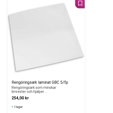
Lägg till i favoriter
Rengöringsark laminat GBC 5/fp
Rengöringsark som minskar 
limrester och hjälper 
lamineringsmaskinen att 
254,00
kr
fungera smidigt.
I lager