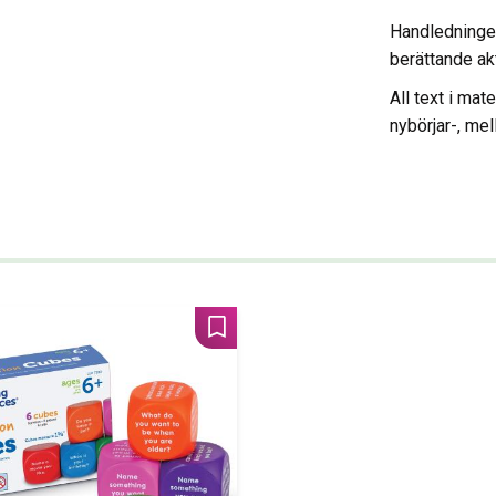
Handledningen
berättande ak
All text i ma
nybörjar-, mel
Lägg till i favoriter