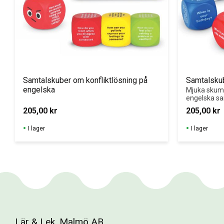
Samtalskuber om konfliktlösning på 
Samtalskub
engelska
Mjuka skum
engelska sa
muntlig spr
205,00
kr
205,00
kr
I lager
I lager
Lär & Lek, Malmö AB