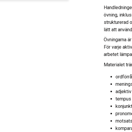
Handledningen 
övning, inklu
strukturerad 
lätt att använ
Övningarna är
För varje akt
arbetet lämpar
Materialet tr
ordförr
mening
adjektiv
tempus
konjunk
pronom
motsats
kompara