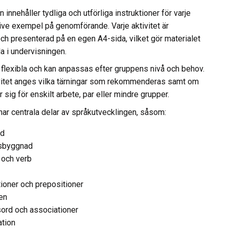
innehåller tydliga och utförliga instruktioner för varje
sive exempel på genomförande. Varje aktivitet är
och presenterad på en egen A4-sida, vilket gör materialet
da i undervisningen.
 flexibla och kan anpassas efter gruppens nivå och behov.
ivitet anges vilka tärningar som rekommenderas samt om
 sig för enskilt arbete, par eller mindre grupper.
änar centrala delar av språkutvecklingen, såsom:
åd
sbyggnad
 och verb
tioner och prepositioner
en
ord och associationer
tion