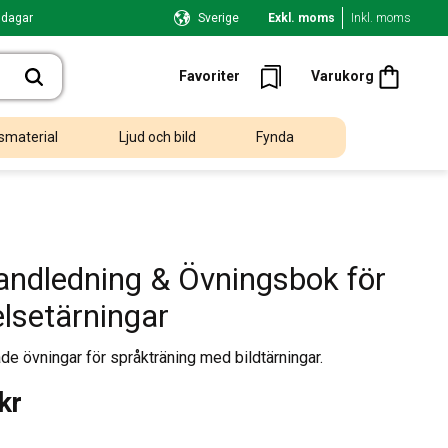
 dagar
Sverige
Exkl. moms
Inkl. moms
Kundvagn
Favoriter
Favoriter
Varukorg
smaterial
Ljud och bild
Fynda
andledning & Övningsbok för
elsetärningar
ade övningar för språkträning med bildtärningar.
kr