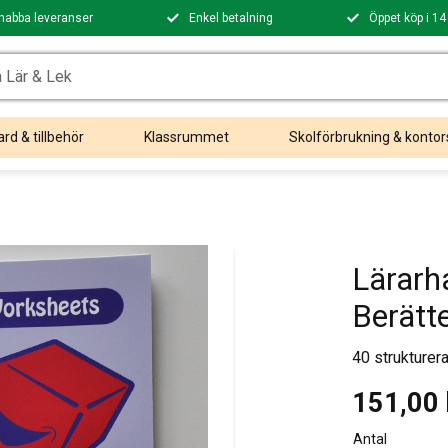
nabba leveranser
Enkel betalning
Öppet köp i 14
rd & tillbehör
Klassrummet
Skolförbrukning & kontor
Lärarh
Berätt
40 strukturer
151,00
Antal