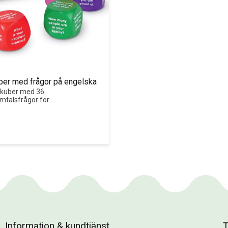
er med frågor på engelska
kuber med 36 
mtalsfrågor för 
åkträning.
Information & kundtjänst
T