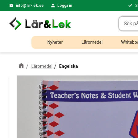
info@lar-lek.se
Logga in
S
Nyheter
Läromedel
Whiteboa
Läromedel
Engelska