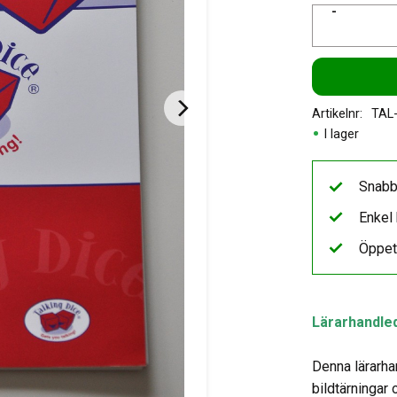
-
Artikelnr
TAL
I lager
Snabb
Enkel 
Öppet
Lärarhandle
Denna lärarha
bildtärningar 