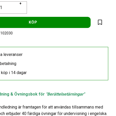
+
KÖP
Lägg till 
-102030
a leveranser
betalning
 köp i 14 dagar
dning & Övningsbok för
"Berättelsetärningar"
ndledning är framtagen för att användas tillsammans med
och erbjuder 40 färdiga övningar för undervisning i engelska.