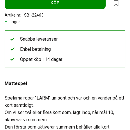
KÖP
Lägg til
Artikelnr
SBI-22463
I lager
Snabba leveranser
Enkel betalning
Öppet köp i 14 dagar
Mattespel
Spelarna ropar "LARM" unisont och var och en vänder på ett
kort samtidigt.
Om vi ser två eller flera kort som, lagt ihop, når mål 10,
aktiverar vi summern.
Den första som aktiverar summern behåller alla kort