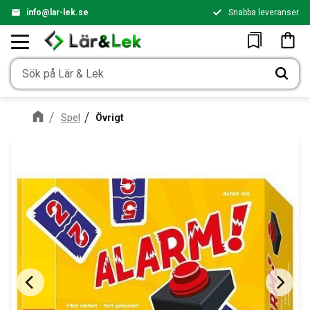
info@lar-lek.se
Snabba leveranser
Meny
Kundv
Favoriter
Spel
Övrigt