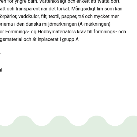
en för yngre barn. Vattenlösligt och enkelt att tvätta bort.
att och transparent när det torkat. Mångsidigt lim som kan
örpärlor, vaddkulor, filt, textil, papper, trä och mycket mer.
terierna i den danska miljömärkningen (A-märkningen)
or Formnings- og Hobbymaterialers krav till formnings- och
gsmaterial och är inplacerat i grupp A.
t
l