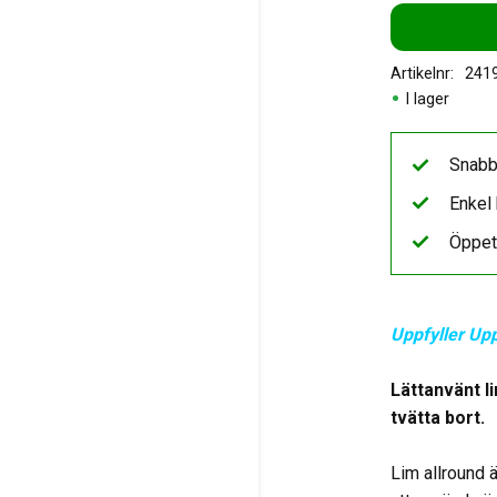
Artikelnr
241
I lager
Snabb
Enkel 
Öppet
Uppfyller Up
Lättanvänt l
tvätta bort.
Lim allround ä