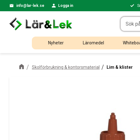
info@lar-lek.se
Logga in
S
Nyheter
Läromedel
Whiteboa
Skolförbrukning & kontorsmaterial
Lim & klister