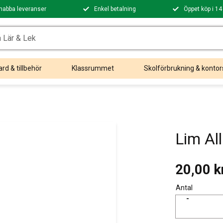
nabba leveranser
Enkel betalning
Öppet köp i 14
rd & tillbehör
Klassrummet
Skolförbrukning & kontor
Lim Al
20,00
k
Antal
-