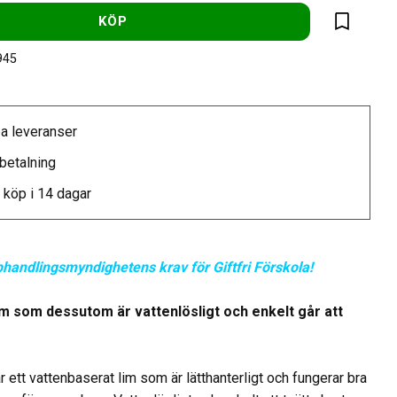
KÖP
Lägg till 
945
a leveranser
betalning
 köp i 14 dagar
phandlingsmyndighetens krav för Giftfri Förskola!
im som dessutom är vattenlösligt och enkelt går att
r ett vattenbaserat lim som är lätthanterligt och fungerar bra