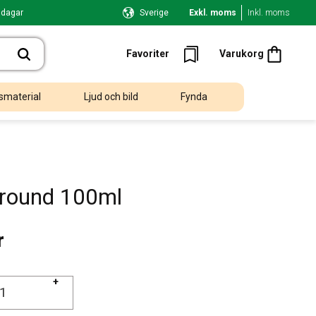
 dagar
Sverige
Exkl. moms
Inkl. moms
Kundvagn
Favoriter
Favoriter
Varukorg
smaterial
Ljud och bild
Fynda
lround 100ml
r
+