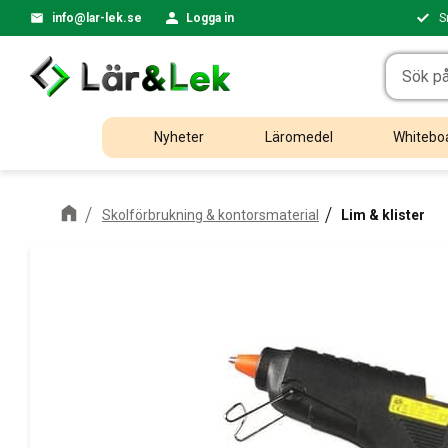
info@lar-lek.se
Logga in
S
Nyheter
Läromedel
Whiteboa
Skolförbrukning & kontorsmaterial
Lim & klister