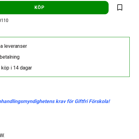
KÖP
Lägg till 
0110
a leveranser
betalning
 köp i 14 dagar
phandlingsmyndighetens krav för Giftfri Förskola!
 W.