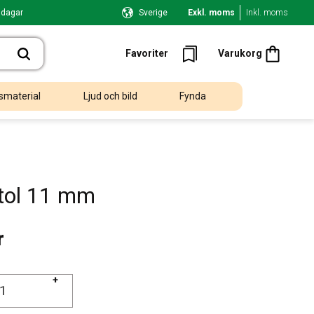
 dagar
Sverige
Exkl. moms
Inkl. moms
Kundvagn
Favoriter
Favoriter
Varukorg
smaterial
Ljud och bild
Fynda
tol 11 mm
r
+