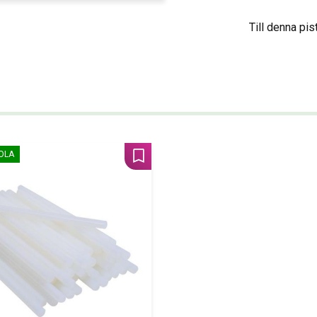
Till denna pi
KOLA
Lägg till i favoriter