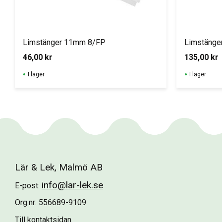
Limstänger 11mm 8/FP
Limstänge
46,00
kr
135,00
kr
I lager
I lager
Lär & Lek, Malmö AB
info@lar-lek.se
E-post:
Org.nr: 556689-9109
Till kontaktsidan