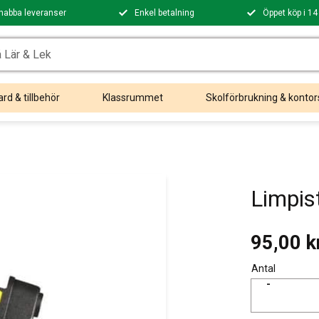
nabba leveranser
Enkel betalning
Öppet köp i 14
rd & tillbehör
Klassrummet
Skolförbrukning & kontor
Limpis
95,00
k
Antal
-