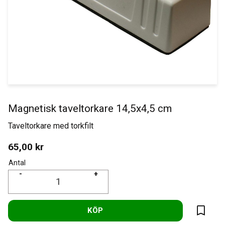
Magnetisk taveltorkare 14,5x4,5 cm
Taveltorkare med torkfilt
65,00
kr
Antal
-
+
KÖP
Lägg til