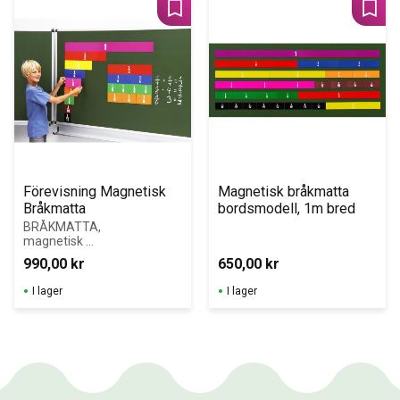
Lägg till i favoriter
Lägg 
Förevisning Magnetisk 
Magnetisk bråkmatta 
Bråkmatta
bordsmodell, 1m bred
BRÅKMATTA, 
magnetisk 
Illustrerar 
990,00
kr
650,00
kr
följande delar: 1, 
1/2, 1/3, 1/4, 
I lager
I lager
1/5, 1/6, 1/8, 
1/10, 1/12