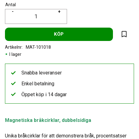
Antal
-
+
KÖP
Lägg til
Artikelnr
MAT-101018
I lager
Snabba leveranser
Enkel betalning
Öppet köp i 14 dagar
Magnetiska bråkcirklar, dubbelsidiga
Unika bråkcirklar för att demonstrera bråk, procentsatser