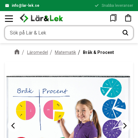
info@lar-lek.se
Snabba leveranser
Meny
Kundv
Favoriter
Läromedel
Matematik
Bråk & Procent