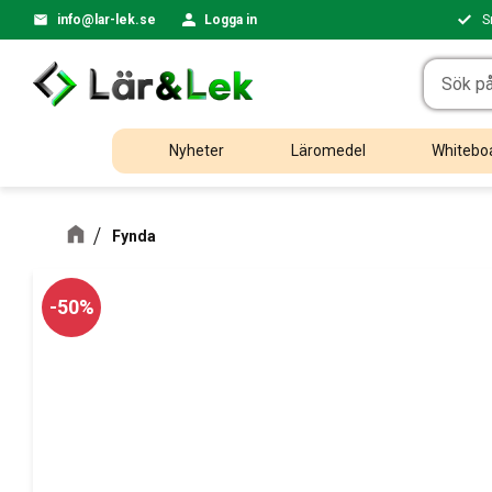
info@lar-lek.se
Logga in
S
Nyheter
Läromedel
Whiteboa
Fynda
50
%