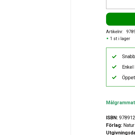
Artikelnr
978
1 st i lager
Snabb
Enkel 
Öppet
Målgrammati
ISBN:
978912
Förlag:
Natur
Utgivningsd