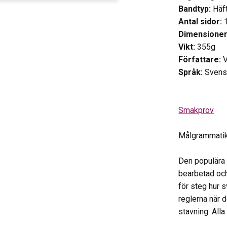
Bandtyp:
Häf
Antal sidor:
Dimensioner
Vikt:
355g
Författare:
V
Språk:
Svens
Smakprov
Målgrammatik
Den populära
bearbetad och 
för steg hur 
reglerna när 
stavning. All