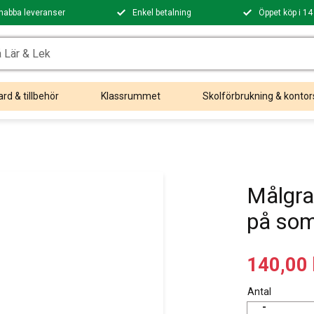
nabba leveranser
Enkel betalning
Öppet köp i 14
rd & tillbehör
Klassrummet
Skolförbrukning & kontor
Målgr
på som
Nedsatt
140,00
Antal
-