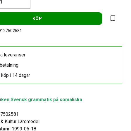
KÖP
Lägg till 
9127502581
a leveranser
betalning
 köp i 14 dagar
ken Svensk grammatik på somaliska
7502581
 & Kultur Läromedel
atum:
1999-05-18