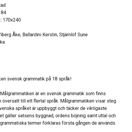
tad
184
:
170x240
iberg Åke, Ballardini Kerstin, Stjärnlöf Sune
ka
en svensk grammatik på 18 språk!
 Målgrammatiken är en svensk grammatik som finns
översatt till ett flertal språk. Målgrammatiken visar steg
svenska språket är uppbyggt och täcker de viktigaste
det gäller satsens byggnad, ordens böjning samt uttal och
a grammatiska termer förklaras första gången de används.