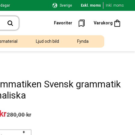
 dagar
Sverige
Exkl. moms
Inkl. moms
Kundvagn
Favoriter
Favoriter
Varukorg
smaterial
Ljud och bild
Fynda
ammatiken Svensk grammatik
aliska
 pris:
kr
Ordinarie pris:
280,00
kr
+