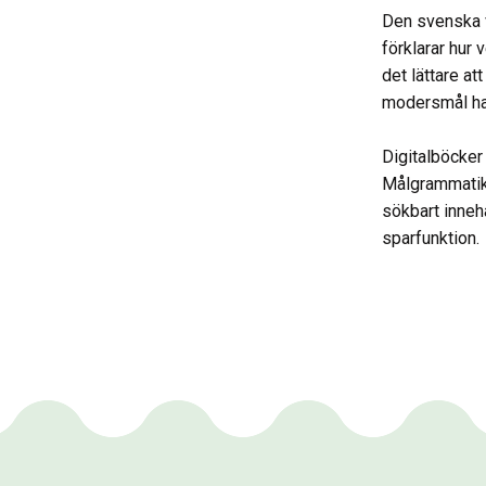
Den svenska 
förklarar hur 
det lättare at
modersmål ha
Digitalböcker
Målgrammatike
sökbart inneh
sparfunktion.