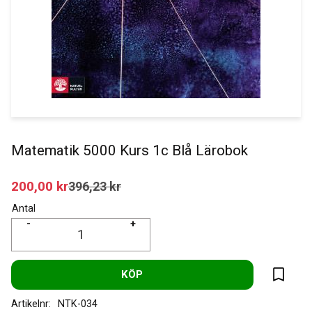
Matematik 5000 Kurs 1c Blå Lärobok
Nedsatt pris:
200,00
kr
Ordinarie pris:
396,23
kr
Antal
-
+
KÖP
Lägg til
Artikelnr
NTK-034