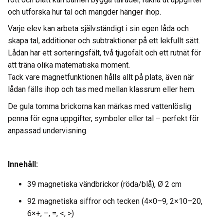
och utforska hur tal och mängder hänger ihop.
Varje elev kan arbeta självständigt i sin egen låda och
skapa tal, additioner och subtraktioner på ett lekfullt sätt.
Lådan har ett sorteringsfält, två tjugofält och ett rutnät för
att träna olika matematiska moment.
Tack vare magnetfunktionen hålls allt på plats, även när
lådan fälls ihop och tas med mellan klassrum eller hem.
De gula tomma brickorna kan märkas med vattenlöslig
penna för egna uppgifter, symboler eller tal – perfekt för
anpassad undervisning.
Innehåll:
39 magnetiska vändbrickor (röda/blå), Ø 2 cm
92 magnetiska siffror och tecken (4×0–9, 2×10–20,
6×+, –, =, <, >)