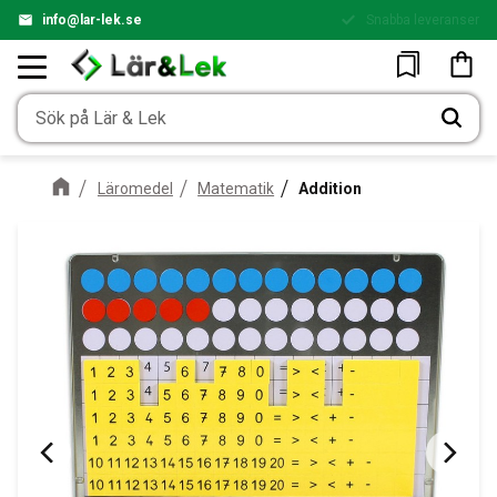
info@lar-lek.se
Snabba leveranser
Enkel betalning
Meny
Kundv
Favoriter
Läromedel
Matematik
Addition