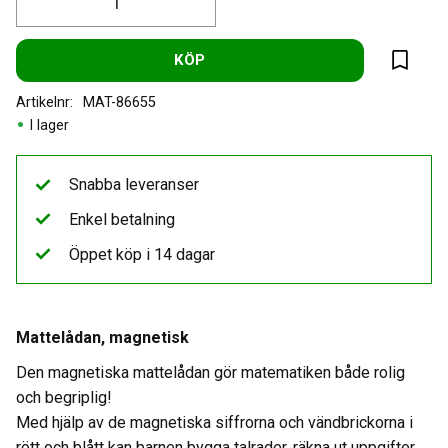
KÖP
Lägg til
Artikelnr
MAT-86655
I lager
Snabba leveranser
Enkel betalning
Öppet köp i 14 dagar
Mattelådan, magnetisk
Den magnetiska mattelådan gör matematiken både rolig
och begriplig!
Med hjälp av de magnetiska siffrorna och vändbrickorna i
rött och blått kan barnen bygga talrader, räkna ut uppgifter