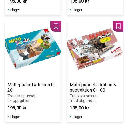
195,00
kr
195,00
kr
pussel. 24 
uppgifter 
I lager
I lager
(pusselbitar) per 
pussel.
Lägg till i favoriter
Lägg 
Mattepussel addition 0-
Mattepussel addition & 
20
subtraktion 0-100
Tre olika pussel. 
Tre olika pussel 
24 uppgifter 
med stigande 
(pusselbitar) per 
svårighetsgrad
195,00
kr
195,00
kr
pussel.
I lager
I lager