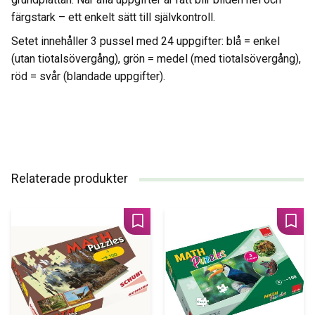
färgstark – ett enkelt sätt till självkontroll.
Setet innehåller 3 pussel med 24 uppgifter: blå = enkel
(utan tiotalsövergång), grön = medel (med tiotalsövergång),
röd = svår (blandade uppgifter).
Relaterade produkter
Lägg till i favoriter
Lägg 