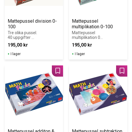
Mattepussel division 0-
Mattepussel 
100
multiplikation 0-100
Tre olika pussel. 
Mattepussel 
40 uppgifter 
multiplikation 0-
(pusselbitar) per 
100. Tre olika 
195,00
kr
195,00
kr
pussel.
pussel. 40 
uppgifter 
I lager
I lager
(pusselbitar) per 
pussel.
Lägg till i favoriter
Lägg 
Mattepussel additon & 
Mattepussel subtraktion 