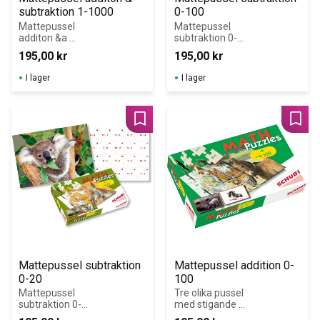
subtraktion 1-1000
0-100
Mattepussel 
Mattepussel 
additon &a 
subtraktion 0-
subtraktion 1-
100. Tre olika 
195,00
kr
195,00
kr
1000. Tre olika 
pussel med 
pussel med 
stigande 
I lager
I lager
stigande 
svårighetsgrad.
svårighetsgrad
Lägg till i favoriter
Lägg 
Mattepussel subtraktion 
Mattepussel addition 0-
0-20
100
Mattepussel 
Tre olika pussel 
subtraktion 0-
med stigande 
20. Tre olika 
svårighetsgrad