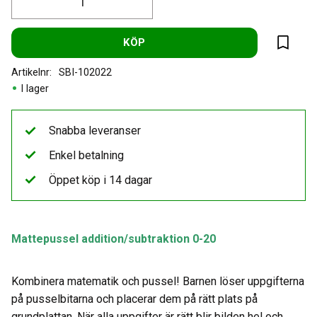
KÖP
Lägg til
Artikelnr
SBI-102022
I lager
Snabba leveranser
Enkel betalning
Öppet köp i 14 dagar
Mattepussel addition/subtraktion 0-20
Kombinera matematik och pussel! Barnen löser uppgifterna
på pusselbitarna och placerar dem på rätt plats på
grundplattan. När alla uppgifter är rätt blir bilden hel och