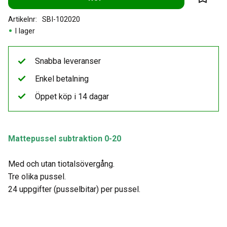
Lägg til
Artikelnr
SBI-102020
I lager
Snabba leveranser
Enkel betalning
Öppet köp i 14 dagar
Mattepussel subtraktion 0-20
Med och utan tiotalsövergång.
Tre olika pussel.
24 uppgifter (pusselbitar) per pussel.