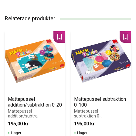
Relaterade produkter
Lägg till i favoriter
Lägg 
Mattepussel 
Mattepussel subtraktion 
addition/subtraktion 0-20
0-100
Mattepussel 
Mattepussel 
addition/subtrak
subtraktion 0-
tion 0-20. Tre 
100. Tre olika 
195,00
kr
195,00
kr
olika pussel. 24 
pussel med 
uppgifter 
stigande 
I lager
I lager
(pusselbitar) per 
svårighetsgrad.