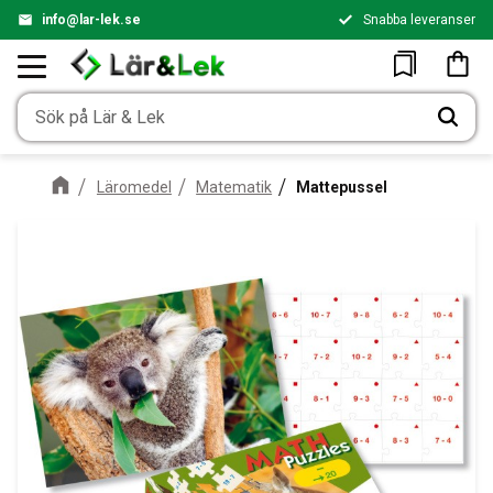
info@lar-lek.se
Snabba leveranser
Meny
Kundv
Favoriter
Läromedel
Matematik
Mattepussel