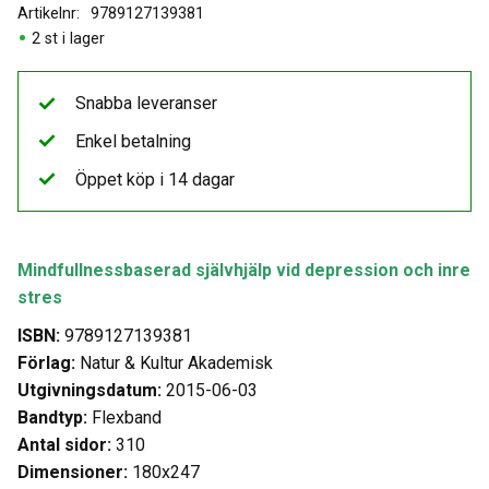
Artikelnr
9789127139381
2 st i lager
Snabba leveranser
Enkel betalning
Öppet köp i 14 dagar
Mindfullnessbaserad självhjälp vid depression och inre
stres
ISBN:
9789127139381
Förlag:
Natur & Kultur Akademisk
Utgivningsdatum:
2015-06-03
Bandtyp:
Flexband
Antal sidor:
310
Dimensioner:
180x247