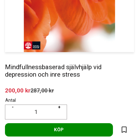
Mindfullnessbaserad självhjälp vid
depression och inre stress
Nedsatt pris:
200,00
kr
Ordinarie pris:
287,00
kr
Antal
-
+
KÖP
Lägg til