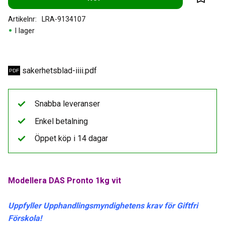
Lägg til
Artikelnr
LRA-9134107
I lager
sakerhetsblad-iiii.pdf
Snabba leveranser
Enkel betalning
Öppet köp i 14 dagar
Modellera DAS Pronto 1kg vit
Uppfyller Upphandlingsmyndighetens krav för Giftfri
Förskola!