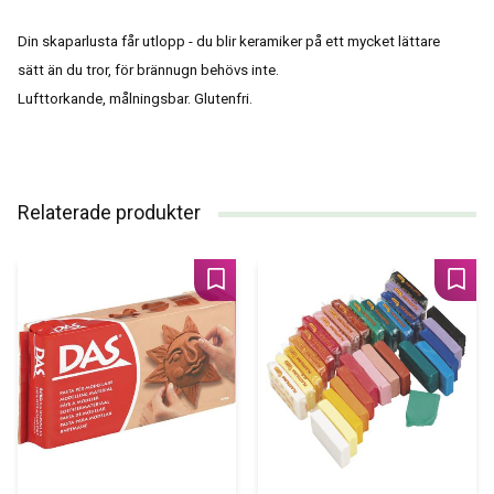
Din skaparlusta får utlopp - du blir keramiker på ett mycket lättare
sätt än du tror,
för brännugn behövs inte.
Lufttorkande, målningsbar. Glutenfri.
Relaterade produkter
Lägg till i favoriter
Lägg 