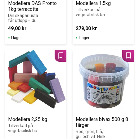
Modellera DAS Pronto 
Modellera 1,5kg
1kg terracotta
Tillverkad på 
vegetabilisk bas. 
Din skaparlusta 
En modellera för 
får utlopp -  du 
alla åldrar.
blir keramiker på 
49,00
kr
279,00
kr
ett mycket 
lättare sätt än 
I lager
I lager
du tror, för 
brännugn 
behövs inte.
Lägg till i favoriter
Lägg 
Modellera 2,25 kg
Modellera bivax 500 g 8 
färger
Tillverkad på 
vegetabilisk bas. 
Röd, grön, blå, 
150 g. En 
gul och vit. Hink 