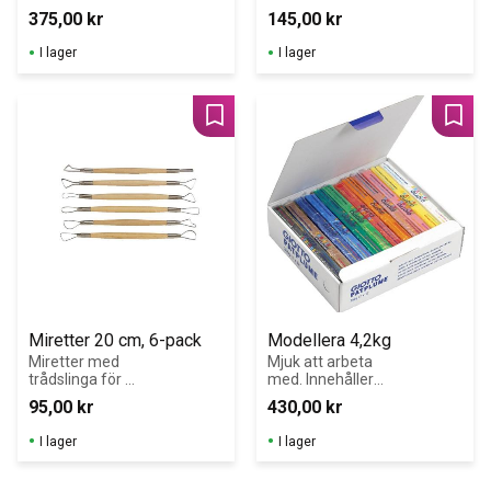
modellera för 
med 8 färger
375,00
kr
145,00
kr
alla åldrar.
I lager
I lager
Lägg till i favoriter
Lägg 
Miretter 20 cm, 6-pack
Modellera 4,2kg
Miretter med 
Mjuk att arbeta 
trådslinga för 
med. Innehåller 
lerarbete, 6-
inte mjöl.
95,00
kr
430,00
kr
pack, 20 cm.
I lager
I lager