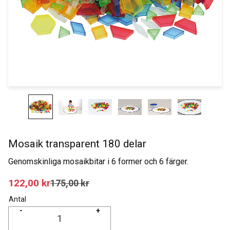
Mosaik transparent 180 delar
Genomskinliga mosaikbitar i 6 former och 6 färger.
Nedsatt pris:
122,00
kr
Ordinarie pris:
175,00
kr
Antal
-
+