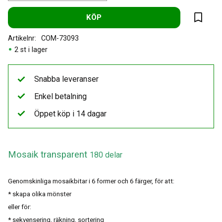
KÖP
Lägg til
Artikelnr
COM-73093
2 st i lager
Snabba leveranser
Enkel betalning
Öppet köp i 14 dagar
Mosaik transparent
180 delar
Genomskinliga mosaikbitar i 6 former och 6 färger, för att:
* skapa olika mönster
eller för:
* sekvensering, räkning, sortering