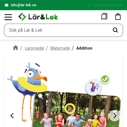
info@lar-lek.se
Snabba leveranser
Enkel betalning
Meny
Kundv
Favoriter
Läromedel
Matematik
Addition