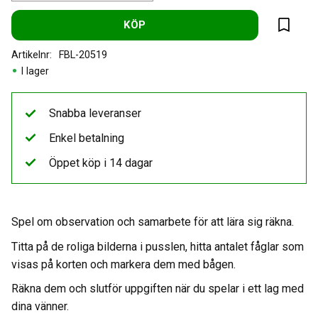
KÖP
Lägg til
Artikelnr
FBL-20519
I lager
Snabba leveranser
Enkel betalning
Öppet köp i 14 dagar
Spel om observation och samarbete för att lära sig räkna.
Titta på de roliga bilderna i pusslen, hitta antalet fåglar som
visas på korten och markera dem med bågen.
Räkna dem och slutför uppgiften när du spelar i ett lag med
dina vänner.