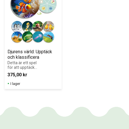
Djurens värld: Upptäck 
och klassificera
Detta är ett spel 
för att upptäcka 
mångfalden i 
375,00
kr
djurvärlden och 
lära sig att 
I lager
klassificera djur 
efter deras 
viktigaste 
egenskaper.