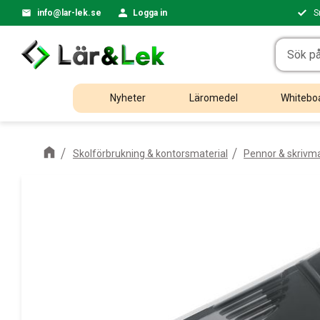
info@lar-lek.se
Logga in
S
Nyheter
Läromedel
Whiteboa
Skolförbrukning & kontorsmaterial
Pennor & skrivma