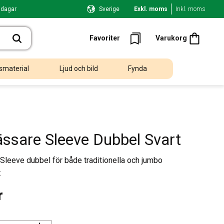
 dagar
Sverige
Exkl. moms
Inkl. moms
Kundvagn
Favoriter
Favoriter
Varukorg
smaterial
Ljud och bild
Fynda
ssare Sleeve Dubbel Svart
leeve dubbel för både traditionella och jumbo
.
r