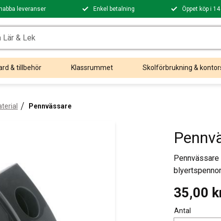
nabba leveranser
Enkel betalning
Öppet köp i 14
rd & tillbehör
Klassrummet
Skolförbrukning & kontor
terial
Pennvässare
Pennvä
Pennvässare S
blyertspennor
35,00
k
Antal