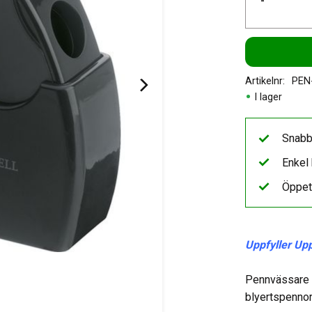
-
Artikelnr
PEN
I lager
Snabb
Enkel 
Öppet
Uppfyller Up
Pennvässare S
blyertspennor