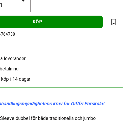
+
KÖP
Lägg till 
-764738
a leveranser
betalning
 köp i 14 dagar
phandlingsmyndighetens krav för Giftfri Förskola!
leeve dubbel för både traditionella och jumbo
.