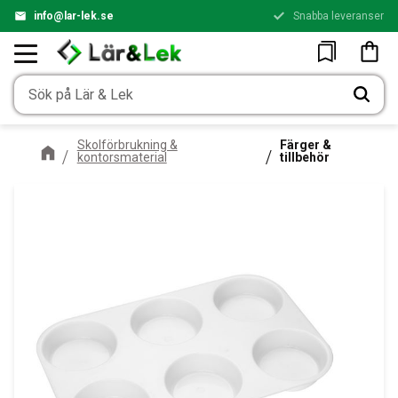
info@lar-lek.se
Snabba leveranser
Meny
Kundv
Favoriter
Skolförbrukning &
Färger &
kontorsmaterial
tillbehör