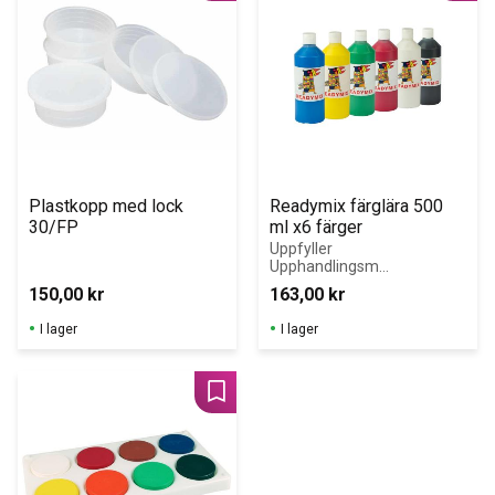
Plastkopp med lock 
Readymix färglära 500 
30/FP
ml x6 färger
Uppfyller 
Upphandlingsmy
ndighetens krav 
150,00
kr
163,00
kr
för Giftfri 
Förskola!
I lager
I lager
Lägg till i favoriter