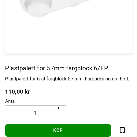
Plastpalett för 57mm färgblock 6/FP
Plastpalett för 6 st färgblock 57 mm. Förpackning om 6 st.
110,00
kr
Antal
-
+
KÖP
Lägg til