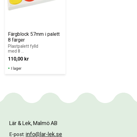
Färgblock 57mm i palett 
8 färger
Plastpalett fylld 
med 8 
basfärger. 
110,00
kr
Uppfyller 
Upphandlingsmy
I lager
ndighetens krav 
för Giftfri 
Förskola!
Lär & Lek, Malmö AB
info@lar-lek.se
E-post: