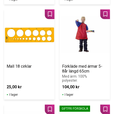
Lägg till i favoriter
Lägg 
Mall 18 cirklar
Förkläde med ärmar 5-
8år längd 65cm
Med ärm. 100% 
polyester.
25,00
kr
104,00
kr
I lager
I lager
GIFTFRI FÖRSKOLA
Lägg till i favoriter
Lägg 