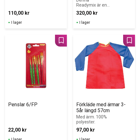
Readymix är en 
vattenbaserad 
110,00
kr
320,00
kr
högpigmenterad
 flytande 
I lager
I lager
täckfärg med 
hög kvalitet.
Lägg till i favoriter
Lägg 
Penslar 6/FP
Förkläde med ärmar 3-
5år längd 57cm
Med ärm. 100% 
polyester.
22,00
kr
97,00
kr
I lager
I lager