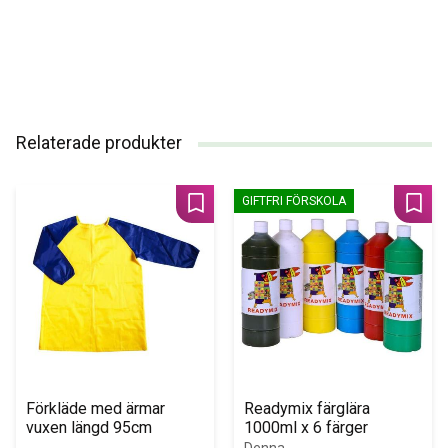
Relaterade produkter
GIFTFRI FÖRSKOLA
Lägg till i favoriter
Lägg 
Förkläde med ärmar 
Readymix färglära 
vuxen längd 95cm
1000ml x 6 färger
Denna 