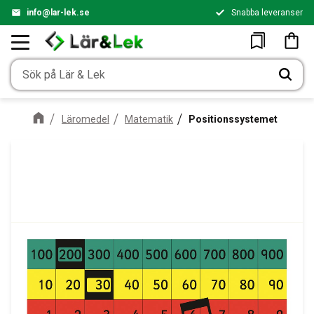
info@lar-lek.se
Snabba leveranser
Meny
Kundv
Favoriter
Läromedel
Matematik
Positionssystemet