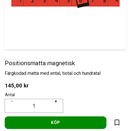
Positionsmatta magnetisk
Färgkodad matta med ental, tiotal och hundratal
145,00
kr
Antal
-
+
KÖP
Lägg til