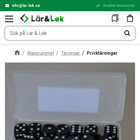
info@lar-lek.se
Snabba leveranser
Meny
Kundv
Favoriter
Klassrummet
Tärningar
Pricktärningar