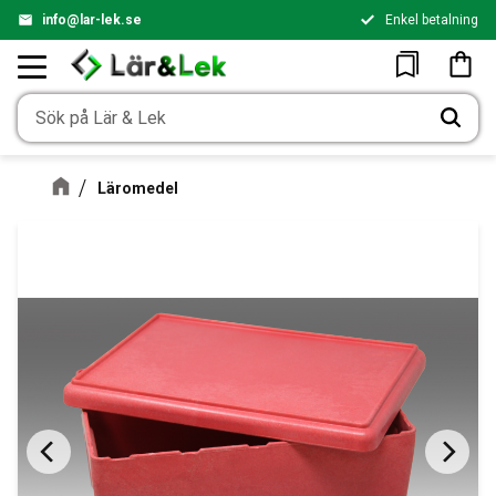
info@lar-lek.se
Enkel betalning
Meny
Kundv
Favoriter
Läromedel