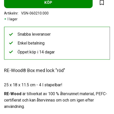
KÖP
Lägg til
Artikelnr
VSN-060210.000
I lager
Snabba leveranser
Enkel betalning
Öppet köp i 14 dagar
RE-Wood® Box med lock "röd"
25 x 18 x 11.5 cm - 4 l stapelbar!
RE-Wood
är tillverkat av 100 % återvunnet material, PEFC-
certifierat och kan återvinnas om och om igen efter
användning.