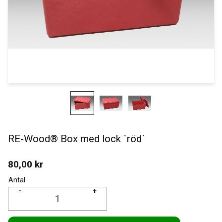
RE-Wood® Box med lock ´röd´
80,00
kr
Antal
-
+