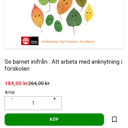
Se barnet inifrån : Att arbeta med anknytning i
förskolan
Nedsatt pris:
184,00
kr
Ordinarie pris:
264,00
kr
Antal
-
+
KÖP
Lägg til