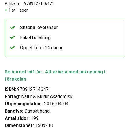
Artikelnr
9789127146471
1 st i lager
Snabba leveranser
Enkel betalning
Öppet köp i 14 dagar
Se barnet inifrån : Att arbeta med anknytning i
förskolan
ISBN:
9789127146471
Förlag:
Natur & Kultur Akademisk
Utgivningsdatum:
2016-04-04
Bandtyp:
Danskt band
Antal sidor:
199
Dimensioner:
150x210