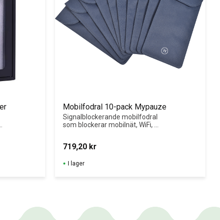
er
Mobilfodral 10-pack Mypauze
Signalblockerande mobilfodral 
som blockerar mobilnät, WiFi, 
Bluetooth och GPS. One size. 
Passar telefoner upp till 6,7”. 10 
719,20
kr
st per förpackning.
I lager