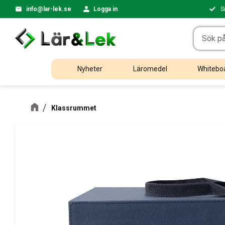
info@lar-lek.se
Logga in
S
Nyheter
Läromedel
Whiteboa
Klassrummet