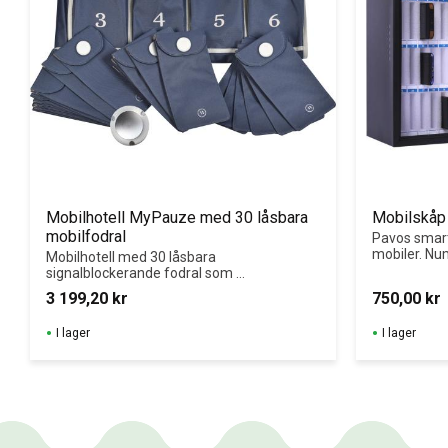
Mobilhotell MyPauze med 30 låsbara 
Mobilskåp
mobilfodral
Pavos smart
mobiler. Nu
Mobilhotell med 30 låsbara 
akryldörr, ny
signalblockerande fodral som 
eller väggmo
skapar mobilfria lektioner för 
3 199,20
kr
750,00
kr
för mobilfri
ökad koncentration.
I lager
I lager