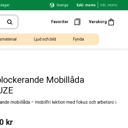
 dagar
Sverige
Exkl. moms
Inkl. moms
Kundvagn
Favoriter
Favoriter
Varukorg
smaterial
Ljud och bild
Fynda
blockerande Mobillåda
UZE
ande mobillåda – mobilfri lektion med fokus och arbetsro i
00
kr