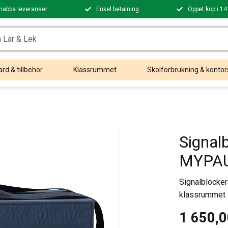
nabba leveranser
Enkel betalning
Öppet köp i 14
rd & tillbehör
Klassrummet
Skolförbrukning & kontor
Signal
MYPA
Signalblocker
klassrummet
1 650,