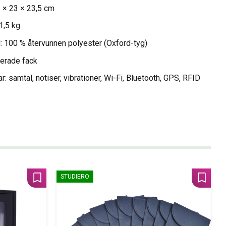
3 × 23 × 23,5 cm
 1,5 kg
l: 100 % återvunnen polyester (Oxford-tyg)
erade fack
r: samtal, notiser, vibrationer, Wi-Fi, Bluetooth, GPS, RFID
STUDIERO
Lägg till i favoriter
Lägg til