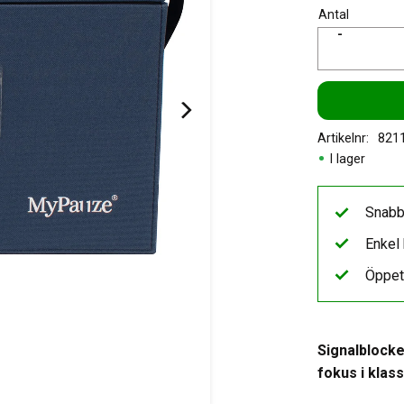
Antal
-
Artikelnr
821
I lager
Snabb
Enkel 
Öppet
Signalblocke
fokus i kla