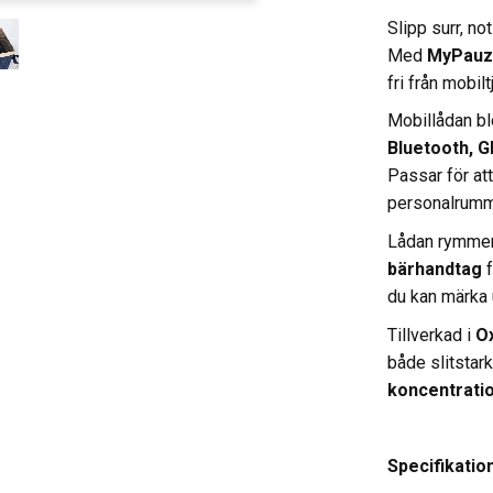
Slipp surr, no
Med
MyPauz
fri från mobilt
Mobillådan bl
Bluetooth, 
Passar för att
personalrumm
Lådan rymme
bärhandtag
f
du kan märka
Tillverkad i
O
både slitstark
koncentratio
Specifikatio