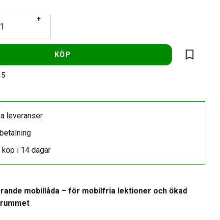
+
KÖP
Lägg till 
15
a leveranser
betalning
 köp i 14 dagar
rande mobillåda – för mobilfria lektioner och ökad
ssrummet