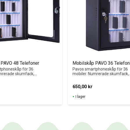
 PAVO 48 Telefoner
Mobilskåp PAVO 36 Telefon
phoneskåp för 36 
Pavos smartphoneskåp för 36 
mrerade skumfack, 
mobiler. Numrerade skumfack, 
ckellås. Bärbart 
akryldörr, nyckellås. Bärbart 
nterat – perfekt 
eller väggmonterat – perfekt 
650,00
kr
 undervisning.
för mobilfri undervisning.
I lager