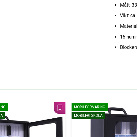
Mått: 3
Vikt: ca
Materia
16 numr
Blockera
ING
MOBILFÖRVARING
Lägg till i favoriter
LA
MOBILFRI SKOLA