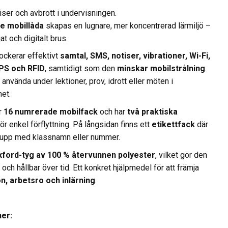
tiser och avbrott i undervisningen.
e mobillåda
skapas en lugnare, mer koncentrerad lärmiljö –
jat och digitalt brus.
ockerar effektivt
samtal, SMS, notiser, vibrationer, Wi-Fi,
GPS och RFID
, samtidigt som den
minskar mobilstrålning
.
 använda under lektioner, prov, idrott eller möten i
et.
r
16 numrerade mobilfack
och har
två praktiska
ör enkel förflyttning. På långsidan finns ett
etikettfack
där
 upp med klassnamn eller nummer.
xford-tyg av 100 % återvunnen polyester
, vilket gör den
 och hållbar över tid. Ett konkret hjälpmedel för att främja
n, arbetsro och inlärning
.
ner: