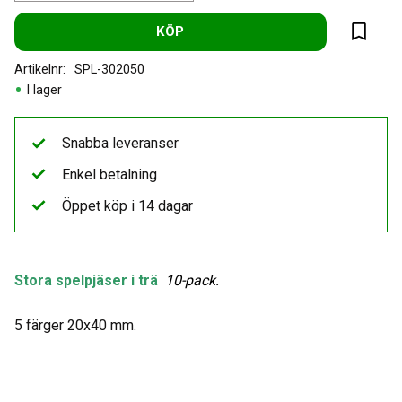
KÖP
Lägg til
Artikelnr
SPL-302050
I lager
Snabba leveranser
Enkel betalning
Öppet köp i 14 dagar
Stora spelpjäser i trä
10-pack
.
5 färger 20x40 mm.