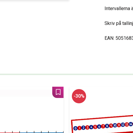
Intervallerna
Skriv på tall
EAN: 505168
Lägg till i favoriter
30
%