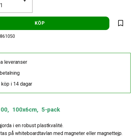
+
KÖP
Lägg till 
-861050
a leveranser
betalning
 köp i 14 dagar
-100, 100x6cm, 5-pack
gjorda i en robust plastkvalité.
tas på whiteboardtavlan med magneter eller magnettejp.