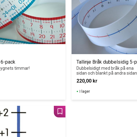
d 6-pack
Tallinje Bråk dubbelsidig 5-
dygnets timmar!
Dubbelsidigt med bråk på ena 
sidan och blankt på andra sidan
220,00
kr
I lager
Lägg till i favoriter