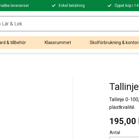
nabba leveranser
Enkel betalning
Öppet köp i 14
rd & tillbehör
Klassrummet
Skolförbrukning & kontor
Tallin
Tallinje 0-100
plastkvalité.
195,00
Antal