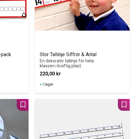
0-pack
Stor Tallinje Siffror & Antal
En dekorativ tallinje för hela 
klassen i kraftig plast.
220,00
kr
I lager
Lägg till i favoriter
Lägg til