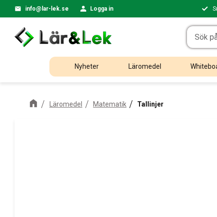
info@lar-lek.se
Logga in
S
Nyheter
Läromedel
Whiteboa
Läromedel
Matematik
Tallinjer