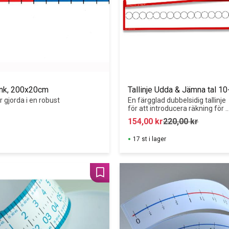
lank, 200x20cm
Tallinje Udda & Jämna tal 1
r gjorda i en robust 
En färgglad dubbelsidig tallinje 
för att introducera räkning för 
små barn.
154,00
kr
220,00
kr
17 st i lager
Lägg till i favoriter