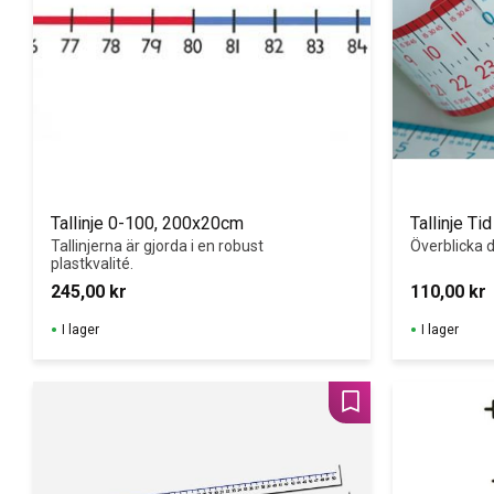
Tallinje 0-100, 200x20cm
Tallinje Ti
Tallinjerna är gjorda i en robust 
Överblicka 
plastkvalité.
245,00
kr
110,00
kr
I lager
I lager
Lägg till i favoriter