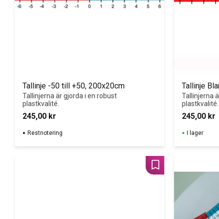
Tallinje -50 till +50, 200x20cm
Tallinje B
Tallinjerna är gjorda i en robust 
Tallinjerna ä
plastkvalité.
plastkvalité.
245,00
kr
245,00
kr
Restnotering
I lager
Lägg till i favoriter