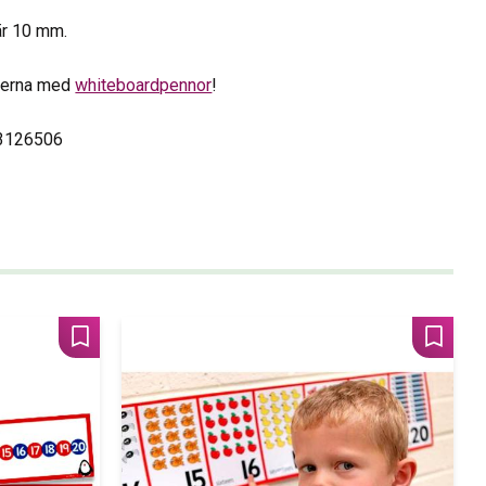
 är 10 mm.
injerna med
whiteboardpennor
!
3126506
Lägg till i favoriter
Lägg til