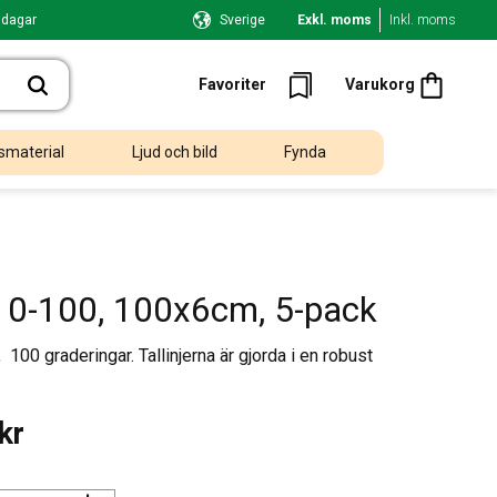
 dagar
Sverige
Exkl. moms
Inkl. moms
Kundvagn
Favoriter
Favoriter
Varukorg
smaterial
Ljud och bild
Fynda
je 0-100, 100x6cm, 5-pack
, 100 graderingar. Tallinjerna är gjorda i en robust
kr