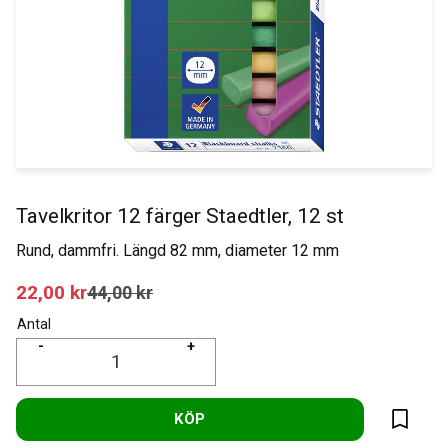
Tavelkritor 12 färger Staedtler, 12 st
Rund, dammfri. Längd 82 mm, diameter 12 mm
Nedsatt pris:
22,00
kr
Ordinarie pris:
44,00
kr
Antal
-
+
KÖP
Lägg til